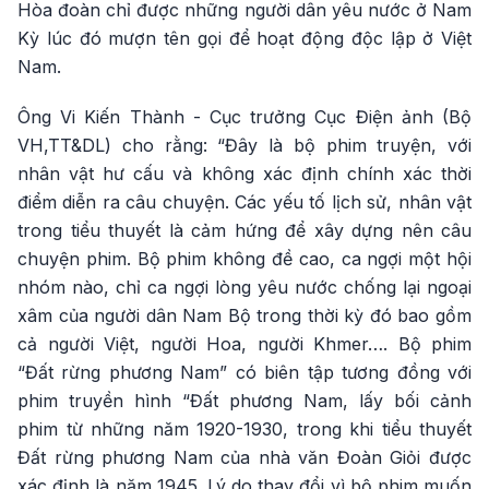
Hòa đoàn chỉ được những người dân yêu nước ở Nam
Kỳ lúc đó mượn tên gọi để hoạt động độc lập ở Việt
Nam.
Ông Vi Kiến Thành - Cục trưởng Cục Điện ảnh (Bộ
VH,TT&DL) cho rằng: “Đây là bộ phim truyện, với
nhân vật hư cấu và không xác định chính xác thời
điểm diễn ra câu chuyện. Các yếu tố lịch sử, nhân vật
trong tiểu thuyết là cảm hứng để xây dựng nên câu
chuyện phim. Bộ phim không đề cao, ca ngợi một hội
nhóm nào, chỉ ca ngợi lòng yêu nước chống lại ngoại
xâm của người dân Nam Bộ trong thời kỳ đó bao gồm
cả người Việt, người Hoa, người Khmer…. Bộ phim
“Đất rừng phương Nam” có biên tập tương đồng với
phim truyền hình “Đất phương Nam, lấy bối cảnh
phim từ những năm 1920-1930, trong khi tiểu thuyết
Đất rừng phương Nam của nhà văn Đoàn Giỏi được
xác định là năm 1945. Lý do thay đổi vì bộ phim muốn