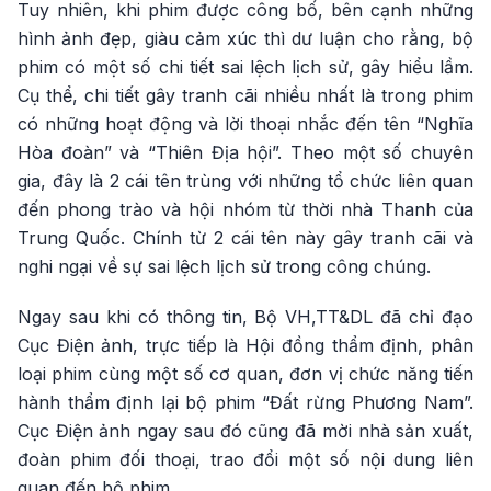
Tuy nhiên, khi phim được công bố, bên cạnh những
hình ảnh đẹp, giàu cảm xúc thì dư luận cho rằng, bộ
phim có một số chi tiết sai lệch lịch sử, gây hiểu lầm.
Cụ thể, chi tiết gây tranh cãi nhiều nhất là trong phim
có những hoạt động và lời thoại nhắc đến tên “Nghĩa
Hòa đoàn” và “Thiên Địa hội”. Theo một số chuyên
gia, đây là 2 cái tên trùng với những tổ chức liên quan
đến phong trào và hội nhóm từ thời nhà Thanh của
Trung Quốc. Chính từ 2 cái tên này gây tranh cãi và
nghi ngại về sự sai lệch lịch sử trong công chúng.
Ngay sau khi có thông tin, Bộ VH,TT&DL đã chỉ đạo
Cục Điện ảnh, trực tiếp là Hội đồng thẩm định, phân
loại phim cùng một số cơ quan, đơn vị chức năng tiến
hành thẩm định lại bộ phim “Đất rừng Phương Nam”.
Cục Điện ảnh ngay sau đó cũng đã mời nhà sản xuất,
đoàn phim đối thoại, trao đổi một số nội dung liên
quan đến bộ phim.