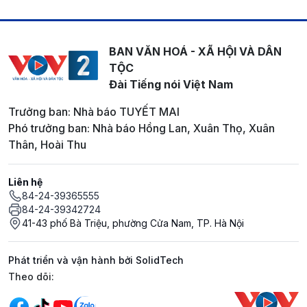
BAN VĂN HOÁ - XÃ HỘI VÀ DÂN
TỘC
Đài Tiếng nói Việt Nam
Trưởng ban: Nhà báo TUYẾT MAI
Phó trưởng ban: Nhà báo Hồng Lan, Xuân Thọ, Xuân
Thân, Hoài Thu
Liên hệ
84-24-39365555
84-24-39342724
41-43 phố Bà Triệu, phường Cửa Nam, TP. Hà Nội
Phát triển và vận hành bởi SolidTech
Mạng xã hội
Theo dõi: