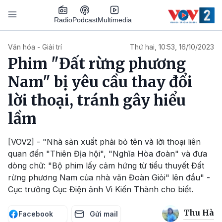
Nhảy đến nội dung
Podcast
Radio
Multimedia
Main navigation
Văn hóa - Giải trí
Thứ hai, 10:53, 16/10/2023
Phim "Đất rừng phương
Nam" bị yêu cầu thay đổi
lời thoại, tránh gây hiểu
lầm
[VOV2] - "Nhà sản xuất phải bỏ tên và lời thoại liên
quan đến "Thiên Địa hội", "Nghĩa Hòa đoàn" và đưa
dòng chữ: "Bộ phim lấy cảm hứng từ tiểu thuyết Đất
rừng phương Nam của nhà văn Đoàn Giỏi" lên đầu" -
Cục trưởng Cục Điện ảnh Vi Kiến Thành cho biết.
Thu Hà
Facebook
Gửi mail