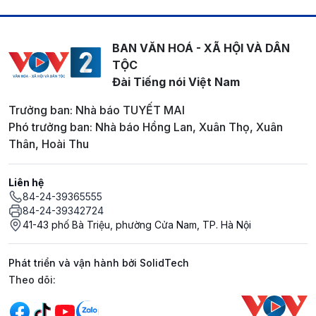
BAN VĂN HOÁ - XÃ HỘI VÀ DÂN
TỘC
Đài Tiếng nói Việt Nam
Trưởng ban: Nhà báo TUYẾT MAI
Phó trưởng ban: Nhà báo Hồng Lan, Xuân Thọ, Xuân
Thân, Hoài Thu
Liên hệ
84-24-39365555
84-24-39342724
41-43 phố Bà Triệu, phường Cửa Nam, TP. Hà Nội
Phát triển và vận hành bởi SolidTech
Mạng xã hội
Theo dõi: