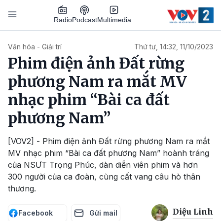
Nhảy đến nội dung
Podcast
Radio
Multimedia
Main navigation
Văn hóa - Giải trí
Thứ tư, 14:32, 11/10/2023
Phim điện ảnh Đất rừng
phương Nam ra mắt MV
nhạc phim “Bài ca đất
phương Nam”
[VOV2] - Phim điện ảnh Đất rừng phương Nam ra mắt
MV nhạc phim “Bài ca đất phương Nam” hoành tráng
của NSƯT Trọng Phúc, dàn diễn viên phim và hơn
300 người của ca đoàn, cùng cất vang câu hò thân
thương.
Diệu Linh
Facebook
Gửi mail