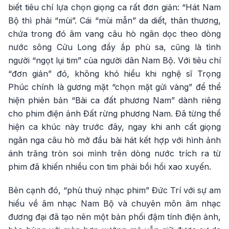
biết tiêu chí lựa chọn giọng ca rất đơn giản: “Hát Nam
Bộ thì phải “mùi”. Cái “mùi mẫn” da diết, thân thương,
chứa trong đó âm vang câu hò ngân dọc theo dòng
nước sông Cửu Long đầy ắp phù sa, cũng là tình
người “ngọt lụi tim” của người dân Nam Bộ. Với tiêu chí
“đơn giản” đó, không khó hiểu khi nghệ sĩ Trọng
Phúc chính là gương mặt “chọn mặt gửi vàng” để thể
hiện phiên bản “Bài ca đất phương Nam” dành riêng
cho phim điện ảnh Đất rừng phương Nam. Đã từng thể
hiện ca khúc này trước đây, ngay khi anh cất giọng
ngân nga câu hò mở đầu bài hát kết hợp với hình ảnh
ánh trăng tròn soi mình trên dòng nước trích ra từ
phim đã khiến nhiều con tim phải bồi hồi xao xuyến.
Bên cạnh đó, “phù thuỷ nhạc phim” Đức Trí với sự am
hiểu về âm nhạc Nam Bộ và chuyên môn âm nhạc
đương đại đã tạo nên một bản phối đậm tính điện ảnh,