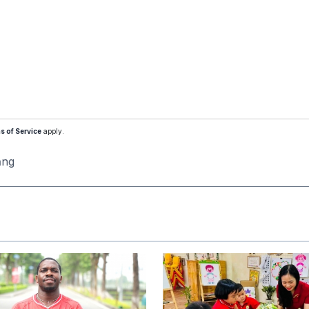
s of Service
apply.
ăng