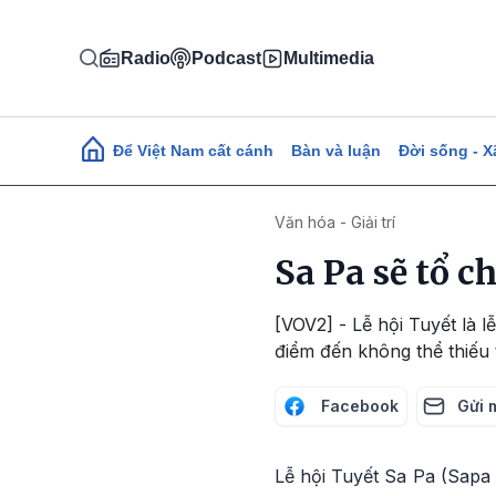
Nhảy đến nội dung
Radio
Podcast
Multimedia
Main navigation
Để Việt Nam cất cánh
Bàn và luận
Đời sống - X
Văn hóa - Giải trí
Sa Pa sẽ tổ c
[VOV2] - Lễ hội Tuyết là 
điểm đến không thể thiếu
Facebook
Gửi 
Lễ hội Tuyết Sa Pa (Sapa 