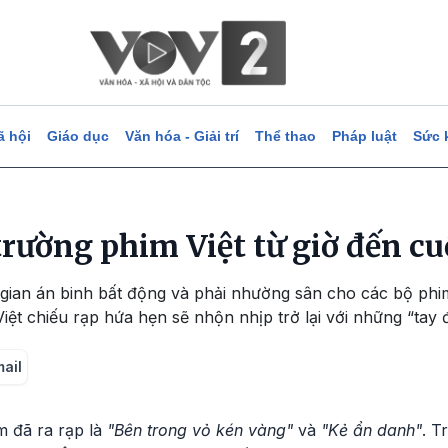
ã hội
Giáo dục
Văn hóa - Giải trí
Thể thao
Pháp luật
Sức 
trường phim Việt từ giờ đến c
gian án binh bất động và phải nhường sân cho các bộ phim
Việt chiếu rạp hứa hẹn sẽ nhộn nhịp trở lại với những “tay
mail
m đã ra rạp là
"Bên trong vỏ kén vàng"
và
"Kẻ ẩn danh"
. T