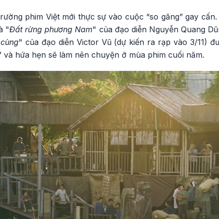
 trường phim Việt mới thực sự vào cuộc “so găng” gay cấn
à "
Đất rừng phương Nam
" của đạo diễn Nguyễn Quang Dũn
 cùng
" của đạo diễn Victor Vũ (dự kiến ra rạp vào 3/11) 
ến” và hứa hẹn sẽ làm nên chuyện ở mùa phim cuối năm.