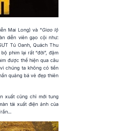
iễn Mai Long) và "
Giao lộ
àn diễn viên gạo cội như:
SƯT Tú Oanh, Quách Thu
ộ phim lại rất “đời”, đậm
him được thể hiện qua câu
vì chúng ta không có tiền
hần quảng bá vẻ đẹp thiên
ản xuất cũng chỉ mới tung
àn tái xuất điện ảnh của
ần...