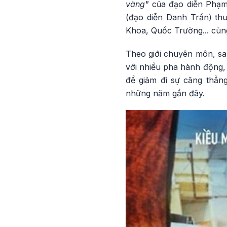
vàng"
của đạo diễn Phạm 
(đạo diễn Danh Trần) th
Khoa, Quốc Trường... cùng
Theo giới chuyên môn, sau
với nhiều pha hành động, 
để giảm đi sự căng thẳng
những năm gần đây.