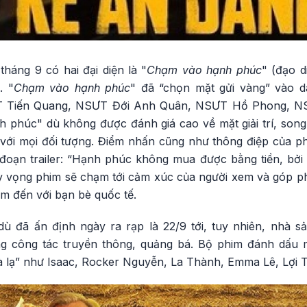
háng 9 có hai đại diện là "
Chạm vào hạnh phúc
" (đạo d
. "
Chạm vào hạnh phúc
" đã “chọn mặt gửi vàng” vào d
Tiến Quang, NSƯT Đới Anh Quân, NSƯT Hồ Phong, N
húc" dù không được đánh giá cao về mặt giải trí, song b
 với mọi đối tượng. Điểm nhấn cũng như thông điệp của p
đoạn trailer: “Hạnh phúc không mua được bằng tiền, bởi 
kỳ vọng phim sẽ chạm tới cảm xúc của người xem và góp p
am đến với bạn bè quốc tế.
 dù đã ấn định ngày ra rạp là 22/9 tới, tuy nhiên, nhà s
g công tác truyền thông, quảng bá. Bộ phim đánh dấu m
à lạ” như Isaac, Rocker Nguyễn, La Thành, Emma Lê, Lợi Tr