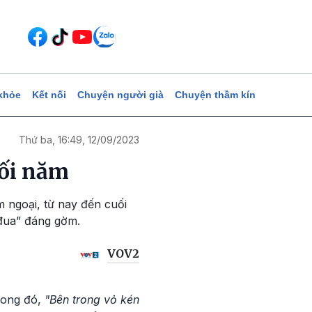
khỏe
Kết nối
Chuyện người già
Chuyện thầm kín
Thứ ba, 16:49, 12/09/2023
uối năm
 ngoại, từ nay đến cuối
 đua” đáng gờm.
VOV2
rong đó,
"Bên trong vỏ kén