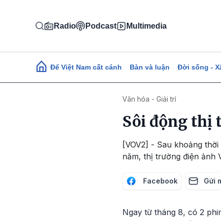
Nhảy đến nội dung
Radio
Podcast
Multimedia
Main navigation
Để Việt Nam cất cánh
Bàn và luận
Đời sống - X
Văn hóa - Giải trí
Sôi động thị 
[VOV2] - Sau khoảng thời 
năm, thị trường điện ảnh 
Facebook
Gửi 
Ngay từ tháng 8, có 2 phi