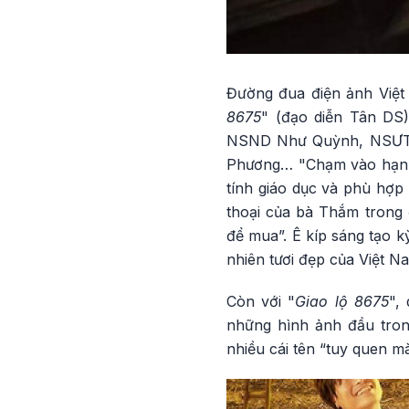
Đường đua điện ảnh Việt t
8675
" (đạo diễn Tân DS)
NSND Như Quỳnh, NSƯT 
Phương… "Chạm vào hạnh p
tính giáo dục và phù hợp
thoại của bà Thắm trong 
để mua”. Ê kíp sáng tạo 
nhiên tươi đẹp của Việt N
Còn với "
Giao lộ 8675
",
những hình ảnh đầu tron
nhiều cái tên “tuy quen m