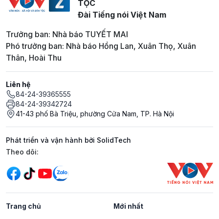
TỘC
Đài Tiếng nói Việt Nam
Trưởng ban: Nhà báo TUYẾT MAI
Phó trưởng ban: Nhà báo Hồng Lan, Xuân Thọ, Xuân
Thân, Hoài Thu
Liên hệ
84-24-39365555
84-24-39342724
41-43 phố Bà Triệu, phường Cửa Nam, TP. Hà Nội
Phát triển và vận hành bởi SolidTech
Mạng xã hội
Theo dõi:
Trang chủ
Mới nhất