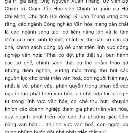
giá trị gia tăng. Ông Nguyễn Xuân Thắng, Ủy viên Bộ
Chính trị, Giám đốc Học viện Chính trị quốc gia Hồ
Chí Minh, Chủ tịch Hội đồng Lý luận Trung ương cho
rằng, các ngành Công nghiệp Văn hóa mang bản chất
là các ngành sáng tạo, có tiềm năng lớn và là tâm
điểm của nền kinh tế mới, chính vì thế cần có các cơ
chế, chính sách đồng bộ để phát triển lĩnh vực công
nghiệp văn hoá: "Phải có đột phá thật sự, ban hành
các cơ chế, chính sách thật cụ thể nhằm tháo gỡ
những điểm nghẽn, vướng mắc trong thu hút các
nguồn lực cho phát triển văn hoá, con người hiện nay,
nhất là về: phân cấp, phân quyền trong phân bổ các
nguồn lực phát triển văn hóa; cơ chế hợp tác công –
tư trong lĩnh vực văn hóa; cơ chế thu hút, khuyến
khích các doanh nghiệp tham gia phát triển văn hóa,
quy hoạch phát triển của các địa phương giàu tiềm
năng văn hóa,… để lĩnh vực văn hoá, con người có
được những bước đột phá phát triển thật sự".