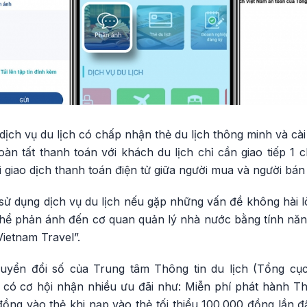
dịch vụ du lịch có chấp nhận thẻ du lịch thông minh và cài
oàn tất thanh toán với khách du lịch chỉ cần giao tiếp 1 
 giao dịch thanh toán điện tử giữa người mua và người bán
i sử dụng dịch vụ du lịch nếu gặp những vấn đề không hài l
thể phản ánh đến cơ quan quản lý nhà nước bằng tính nă
Vietnam Travel”.
yển đổi số của Trung tâm Thông tin du lịch (Tổng cục 
ó cơ hội nhận nhiều ưu đãi như: Miễn phí phát hành Thẻ
ồng vào thẻ khi nạp vào thẻ tối thiểu 100.000 đồng lần đ