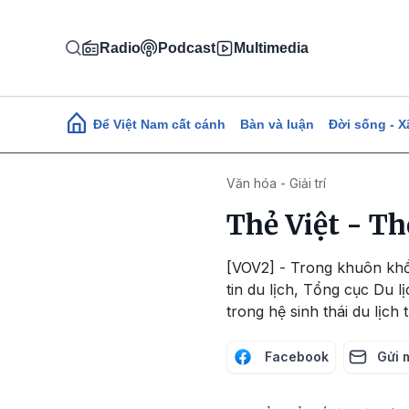
Nhảy đến nội dung
Radio
Podcast
Multimedia
Main navigation
Để Việt Nam cất cánh
Bàn và luận
Đời sống - X
Văn hóa - Giải trí
Thẻ Việt - T
[VOV2] - Trong khuôn khổ
tin du lịch, Tổng cục Du l
trong hệ sinh thái du lịch
Facebook
Gửi 