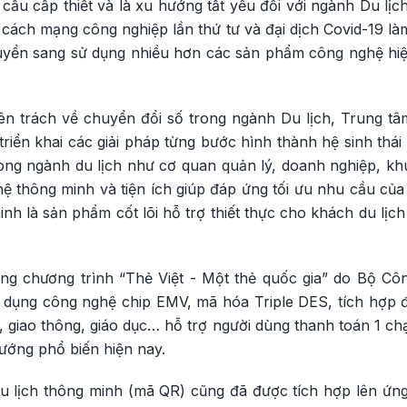
cầu cấp thiết và là xu hướng tất yếu đối với ngành Du lịc
 cách mạng công nghiệp lần thứ tư và đại dịch Covid-19 l
huyển sang sử dụng nhiều hơn các sản phẩm công nghệ hiệ
yên trách về chuyển đổi số trong ngành Du lịch, Trung tâ
triển khai các giải pháp từng bước hình thành hệ sinh thái
ong ngành du lịch như cơ quan quản lý, doanh nghiệp, khu
 thông minh và tiện ích giúp đáp ứng tối ưu nhu cầu của
inh là sản phẩm cốt lõi hỗ trợ thiết thực cho khách du lịc
g chương trình “Thẻ Việt - Một thẻ quốc gia” do Bộ Cô
 dụng công nghệ chip EMV, mã hóa Triple DES, tích hợp đ
, giao thông, giáo dục… hỗ trợ người dùng thanh toán 1 ch
ướng phổ biến hiện nay.
du lịch thông minh (mã QR) cũng đã được tích hợp lên ứng