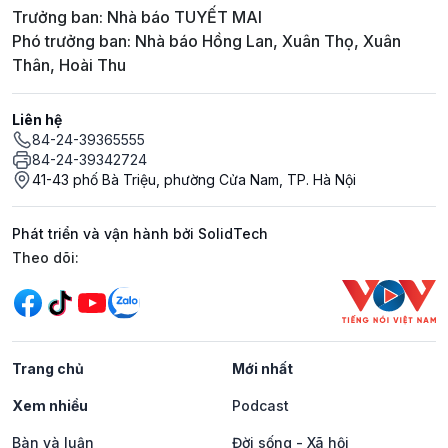
Trưởng ban: Nhà báo TUYẾT MAI
Phó trưởng ban: Nhà báo Hồng Lan, Xuân Thọ, Xuân
Thân, Hoài Thu
Liên hệ
84-24-39365555
84-24-39342724
41-43 phố Bà Triệu, phường Cửa Nam, TP. Hà Nội
Phát triển và vận hành bởi SolidTech
Mạng xã hội
Theo dõi:
Trang chủ
Mới nhất
Xem nhiều
Podcast
Bàn và luận
Đời sống - Xã hội