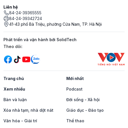
Liên hệ
84-24-39365555
84-24-39342724
41-43 phố Bà Triệu, phường Cửa Nam, TP. Hà Nội
Phát triển và vận hành bởi SolidTech
Mạng xã hội
Theo dõi:
Trang chủ
Mới nhất
Xem nhiều
Podcast
Bàn và luận
Đời sống - Xã hội
Xóa nhà tạm, nhà dột nát
Giáo dục - Đào tạo
Văn hóa - Giải trí
Thể thao