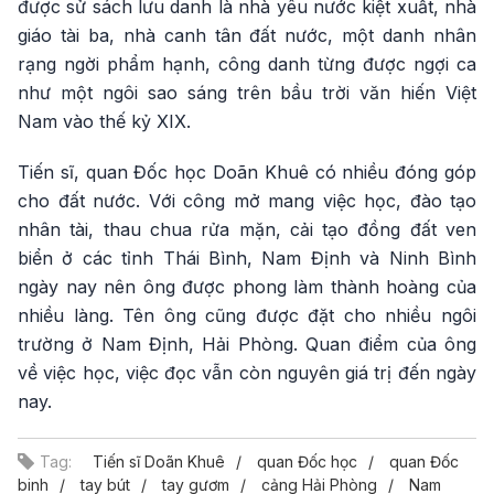
được sử sách lưu danh là nhà yêu nước kiệt xuất, nhà
giáo tài ba, nhà canh tân đất nước, một danh nhân
rạng ngời phẩm hạnh, công danh từng được ngợi ca
như một ngôi sao sáng trên bầu trời văn hiến Việt
Nam vào thế kỷ XIX.
Tiến sĩ, quan Đốc học Doãn Khuê có nhiều đóng góp
cho đất nước. Với công mở mang việc học, đào tạo
nhân tài, thau chua rửa mặn, cải tạo đồng đất ven
biển ở các tỉnh Thái Bình, Nam Định và Ninh Bình
ngày nay nên ông được phong làm thành hoàng của
nhiều làng. Tên ông cũng được đặt cho nhiều ngôi
trường ở Nam Định, Hải Phòng. Quan điểm của ông
về việc học, việc đọc vẫn còn nguyên giá trị đến ngày
nay.
Tag:
Tiến sĩ Doãn Khuê
quan Đốc học
quan Đốc
binh
tay bút
tay gươm
cảng Hải Phòng
Nam