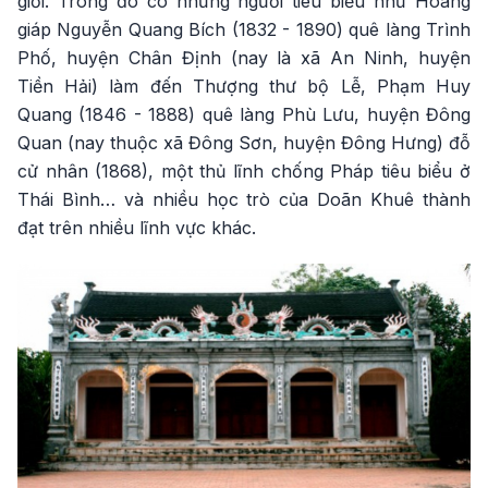
giỏi. Trong đó có những người tiêu biểu như Hoàng
giáp Nguyễn Quang Bích (1832 - 1890) quê làng Trình
Phố, huyện Chân Định (nay là xã An Ninh, huyện
Tiền Hải) làm đến Thượng thư bộ Lễ, Phạm Huy
Quang (1846 - 1888) quê làng Phù Lưu, huyện Đông
Quan (nay thuộc xã Đông Sơn, huyện Đông Hưng) đỗ
cử nhân (1868), một thủ lĩnh chống Pháp tiêu biểu ở
Thái Bình… và nhiều học trò của Doãn Khuê thành
đạt trên nhiều lĩnh vực khác.