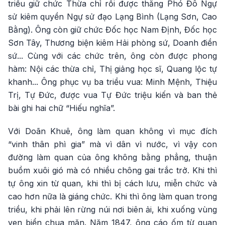
triều giữ chức Thừa chỉ rồi được thăng Phó Đô Ngự
sử kiêm quyền Ngự sử đạo Lạng Bình (Lạng Sơn, Cao
Bằng). Ông còn giữ chức Đốc học Nam Định, Đốc học
Sơn Tây, Thương biện kiêm Hải phòng sứ, Doanh điền
sứ... Cùng với các chức trên, ông còn được phong
hàm: Nội các thừa chỉ, Thị giảng học sĩ, Quang lộc tự
khanh... Ông phục vụ ba triều vua: Minh Mệnh, Thiệu
Trị, Tự Đức, được vua Tự Đức triệu kiến và ban thẻ
bài ghi hai chữ “Hiếu nghĩa”.
Với Doãn Khuê, ông làm quan không vì mục đích
“vinh thân phì gia” mà vì dân vì nước, vì vậy con
đường làm quan của ông không bằng phẳng, thuận
buồm xuôi gió mà có nhiều chông gai trắc trở. Khi thì
tự ông xin từ quan, khi thì bị cách lưu, miễn chức và
cao hơn nữa là giáng chức. Khi thì ông làm quan trong
triều, khi phải lên rừng núi nơi biên ải, khi xuống vùng
ven biển chua mặn. Năm 1847, ông cáo ốm từ quan