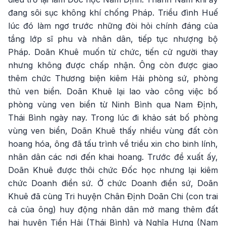
đang sôi sục không khí chống Pháp. Triều đình Huế
lúc đó làm ngơ trước những đòi hỏi chính đáng của
tầng lớp sĩ phu và nhân dân, tiếp tục nhượng bộ
Pháp. Doãn Khuê muốn từ chức, tiến cử người thay
nhưng không được chấp nhận. Ông còn được giao
thêm chức Thương biện kiêm Hải phòng sứ, phòng
thủ ven biển. Doãn Khuê lại lao vào công việc bố
phòng vùng ven biển từ Ninh Bình qua Nam Định,
Thái Bình ngày nay. Trong lúc đi khảo sát bố phòng
vùng ven biển, Doãn Khuê thấy nhiều vùng đất còn
hoang hóa, ông đã tấu trình về triều xin cho binh lính,
nhân dân các nơi đến khai hoang. Trước đề xuất ấy,
Doãn Khuê được thôi chức Đốc học nhưng lại kiêm
chức Doanh điền sứ. Ở chức Doanh điền sứ, Doãn
Khuê đã cùng Tri huyện Chân Định Doãn Chi (con trai
cả của ông) huy động nhân dân mở mang thêm đất
hai huyện Tiền Hải (Thái Bình) và Nghĩa Hưng (Nam