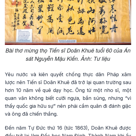
Bài thơ mừng thọ Tiến sĩ Doãn Khuê tuổi 60 của Án
sát Nguyễn Mậu Kiến. Ảnh: Tư liệu
Yêu nước và kiên quyết chống thực dân Pháp xâm
lược nên Tiến sĩ Doãn Khuê đã trở lại quan trường sau
hơn 10 năm về quê dạy học. Ông từ một nho sĩ, một
quan văn không biết cưỡi ngựa, bắn súng, nhưng “vì
thấy quốc gia hữu sự” nên phải cầm quân đi đánh giặc
và ông đã chiến thắng.
Đến năm Tự Đức thứ 16 (tức 1863), Doãn Khuê được
điều trở lại làm Đốc học Nam Định. Thành Nam khi ấy