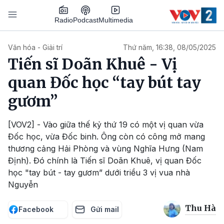
Nhảy đến nội dung
Podcast
Radio
Multimedia
Main navigation
Văn hóa - Giải trí
Thứ năm, 16:38, 08/05/2025
Tiến sĩ Doãn Khuê - Vị
quan Đốc học “tay bút tay
gươm”
[VOV2] - Vào giữa thế kỷ thứ 19 có một vị quan vừa
Đốc học, vừa Đốc binh. Ông còn có công mở mang
thương cảng Hải Phòng và vùng Nghĩa Hưng (Nam
Định). Đó chính là Tiến sĩ Doãn Khuê, vị quan Đốc
học "tay bút - tay gươm” dưới triều 3 vị vua nhà
Nguyễn
Thu Hà
Facebook
Gửi mail