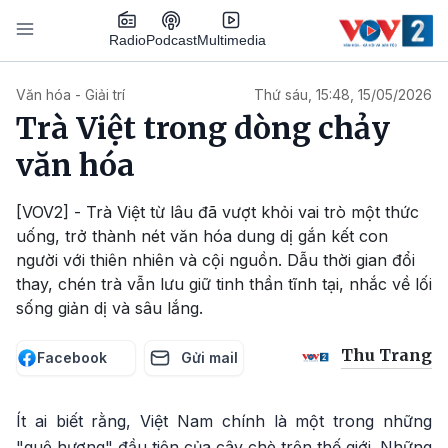
Nhảy đến nội dung
Podcast
Radio
Multimedia
Main navigation
Văn hóa - Giải trí
Thứ sáu, 15:48, 15/05/2026
Trà Việt trong dòng chảy
văn hóa
[VOV2] - Trà Việt từ lâu đã vượt khỏi vai trò một thức
uống, trở thành nét văn hóa dung dị gắn kết con
người với thiên nhiên và cội nguồn. Dẫu thời gian đổi
thay, chén trà vẫn lưu giữ tinh thần tĩnh tại, nhắc về lối
sống giản dị và sâu lắng.
Thu Trang
Facebook
Gửi mail
Ít ai biết rằng, Việt Nam chính là một trong những
"quê hương" đầu tiên của cây chè trên thế giới. Những