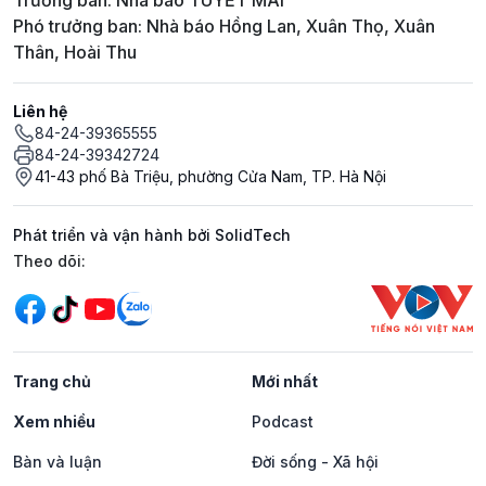
Phó trưởng ban: Nhà báo Hồng Lan, Xuân Thọ, Xuân
Thân, Hoài Thu
Liên hệ
84-24-39365555
84-24-39342724
41-43 phố Bà Triệu, phường Cửa Nam, TP. Hà Nội
Phát triển và vận hành bởi SolidTech
Mạng xã hội
Theo dõi:
Trang chủ
Mới nhất
Xem nhiều
Podcast
Bàn và luận
Đời sống - Xã hội