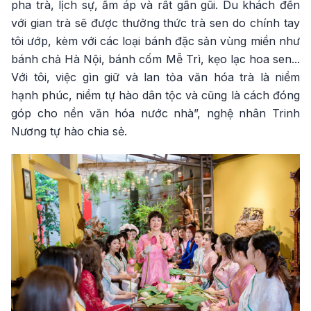
pha trà, lịch sự, ấm áp và rất gần gũi. Du khách đến
với gian trà sẽ được thưởng thức trà sen do chính tay
tôi ướp, kèm với các loại bánh đặc sản vùng miền như
bánh chả Hà Nội, bánh cốm Mễ Trì, kẹo lạc hoa sen...
Với tôi, việc gìn giữ và lan tỏa văn hóa trà là niềm
hạnh phúc, niềm tự hào dân tộc và cũng là cách đóng
góp cho nền văn hóa nước nhà”, nghệ nhân Trinh
Nương tự hào chia sẻ.