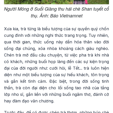
Người Mông ở Suối Giàng thu hái chè Shan tuyết cổ
thụ. Ảnh: Báo Vietnamnet
Xưa kia, trà từng là biểu tượng của sự quyền quý chốn
cung đình với những nghi thức trang trọng. Tuy nhiên,
qua thời gian, thức uống này dần hóa thân vào đời
sống đại chúng, xóa nhòa khoảng cách giàu nghèo.
Chén trà mở đầu câu chuyện, từ việc pha trà khi nhà
có khách, những buổi họp làng đến các sự kiện trọng
đại của đời người như: cưới hỏi, lễ Tết... trà luôn hiện
diện như một biểu tượng của sự hiếu khách, tôn trọng
và gắn kết tình cảm. Đặc biệt, trong đời sống tinh
thần, trà còn đại diện cho lối sống tao nhã của tầng
lớp nho sĩ, gắn liền với những buổi ngâm thơ, đánh cờ
hay đàm đạo văn chương.
Trước đây, để có được chén trà thơm, những búp chè