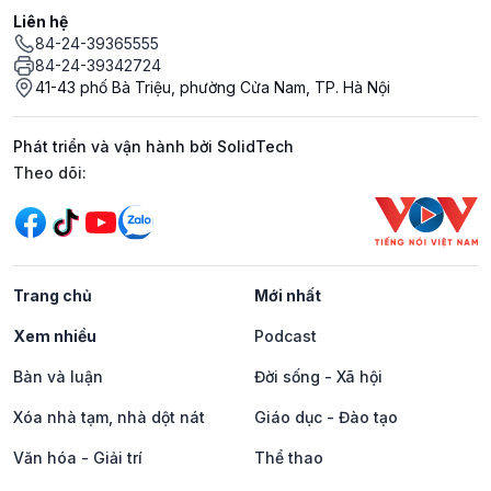
Liên hệ
84-24-39365555
84-24-39342724
41-43 phố Bà Triệu, phường Cửa Nam, TP. Hà Nội
Phát triển và vận hành bởi SolidTech
Mạng xã hội
Theo dõi:
Trang chủ
Mới nhất
Xem nhiều
Podcast
Bàn và luận
Đời sống - Xã hội
Xóa nhà tạm, nhà dột nát
Giáo dục - Đào tạo
Văn hóa - Giải trí
Thể thao