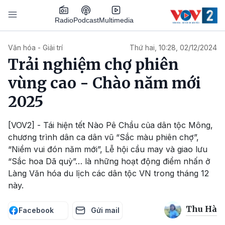
Nhảy đến nội dung
Podcast
Radio
Multimedia
Main navigation
Văn hóa - Giải trí
Thứ hai, 10:28, 02/12/2024
Trải nghiệm chợ phiên
vùng cao - Chào năm mới
2025
[VOV2] - Tái hiện tết Nào Pê Chầu của dân tộc Mông,
chương trình dân ca dân vũ “Sắc màu phiên chợ”,
“Niềm vui đón năm mới”, Lễ hội cầu may và giao lưu
“Sắc hoa Dã quỳ”… là những hoạt động điểm nhấn ở
Làng Văn hóa du lịch các dân tộc VN trong tháng 12
này.
Thu Hà
Facebook
Gửi mail