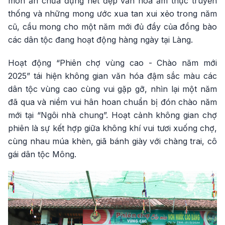
món ăn chứa đựng nét đẹp văn hóa ẩm thực truyền
thống và những mong ước xua tan xui xẻo trong năm
cũ, cầu mong cho một năm mới đủ đầy của đồng bào
các dân tộc đang hoạt động hàng ngày tại Làng.
Hoạt động “Phiên chợ vùng cao - Chào năm mới
2025” tái hiện không gian văn hóa đậm sắc màu các
dân tộc vùng cao cùng vui gặp gỡ, nhìn lại một năm
đã qua và niềm vui hân hoan chuẩn bị đón chào năm
mới tại “Ngôi nhà chung”. Hoạt cảnh không gian chợ
phiên là sự kết hợp giữa không khí vui tươi xuống chợ,
cùng nhau múa khèn, giã bánh giày với chàng trai, cô
gái dân tộc Mông.