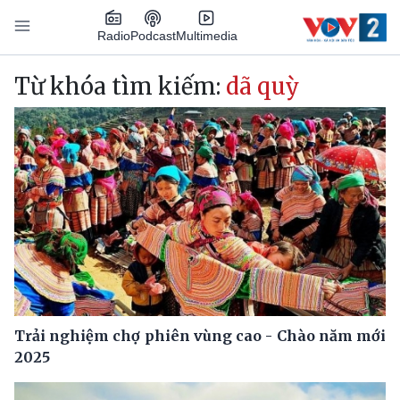
Nhảy đến nội dung
Podcast
Radio
Multimedia
Main navigation
Từ khóa tìm kiếm:
dã quỳ
Trải nghiệm chợ phiên vùng cao - Chào năm mới
2025