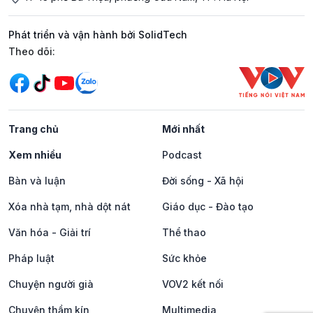
Phát triển và vận hành bởi SolidTech
Mạng xã hội
Theo dõi:
Trang chủ
Mới nhất
Xem nhiều
Podcast
Bàn và luận
Đời sống - Xã hội
Xóa nhà tạm, nhà dột nát
Giáo dục - Đào tạo
Văn hóa - Giải trí
Thể thao
Pháp luật
Sức khỏe
Chuyện người già
VOV2 kết nối
Chuyện thầm kín
Multimedia