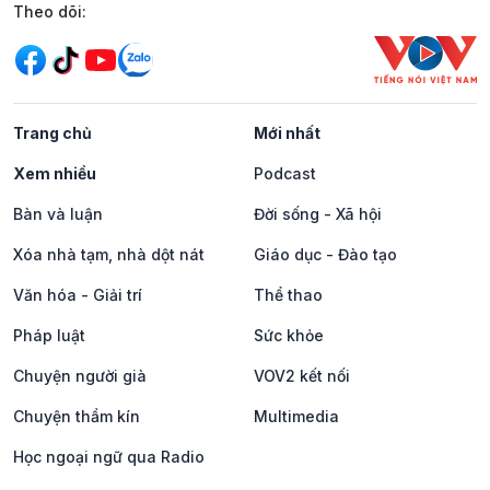
Mạng xã hội
Theo dõi:
Trang chủ
Mới nhất
Xem nhiều
Podcast
Bàn và luận
Đời sống - Xã hội
Xóa nhà tạm, nhà dột nát
Giáo dục - Đào tạo
Văn hóa - Giải trí
Thể thao
Pháp luật
Sức khỏe
Chuyện người già
VOV2 kết nối
Chuyện thầm kín
Multimedia
Học ngoại ngữ qua Radio