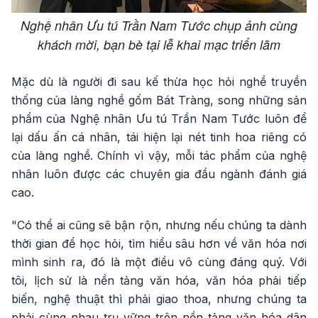
Nghệ nhân Ưu tú Trần Nam Tước chụp ảnh cùng
khách mời, bạn bè tại lễ khai mạc triển lãm
Mặc dù là người đi sau kế thừa học hỏi nghề truyền
thống của làng nghề gốm Bát Tràng, song những sản
phẩm của Nghệ nhân Ưu tú Trần Nam Tước luôn để
lại dấu ấn cá nhân, tái hiện lại nét tinh hoa riêng có
của làng nghề. Chính vì vậy, mỗi tác phẩm của nghệ
nhân luôn được các chuyên gia đầu ngành đánh giá
cao.
"Có thể ai cũng sẽ bận rộn, nhưng nếu chúng ta dành
thời gian để học hỏi, tìm hiểu sâu hơn về văn hóa nơi
mình sinh ra, đó là một điều vô cùng đáng quý. Với
tôi, lịch sử là nền tảng văn hóa, văn hóa phải tiếp
biến, nghệ thuật thì phải giao thoa, nhưng chúng ta
phải cùng nhau trụ vững trên nền tảng văn hóa dân