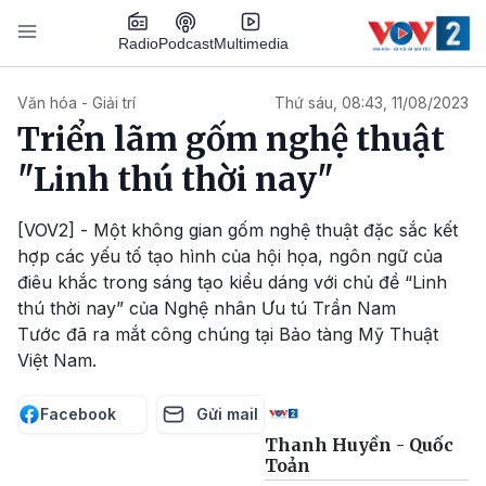
Nhảy đến nội dung
Podcast
Radio
Multimedia
Main navigation
Văn hóa - Giải trí
Thứ sáu, 08:43, 11/08/2023
Triển lãm gốm nghệ thuật
"Linh thú thời nay"
[VOV2] - Một không gian gốm nghệ thuật đặc sắc kết
hợp các yếu tố tạo hình của hội họa, ngôn ngữ của
điêu khắc trong sáng tạo kiểu dáng với chủ đề “Linh
thú thời nay” của Nghệ nhân Ưu tú Trần Nam
Tước đã ra mắt công chúng tại Bảo tàng Mỹ Thuật
Việt Nam.
Facebook
Gửi mail
Thanh Huyền - Quốc
Toản