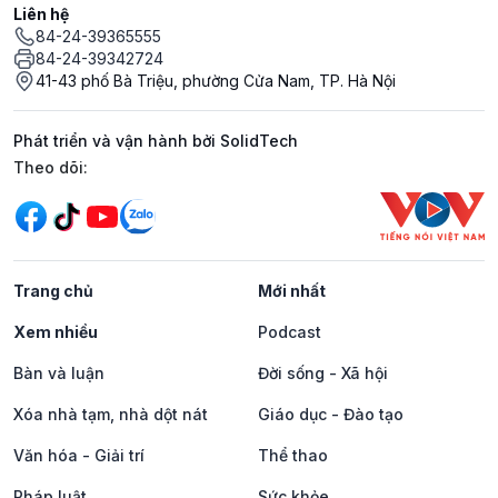
Liên hệ
84-24-39365555
84-24-39342724
41-43 phố Bà Triệu, phường Cửa Nam, TP. Hà Nội
Phát triển và vận hành bởi SolidTech
Mạng xã hội
Theo dõi:
Trang chủ
Mới nhất
Xem nhiều
Podcast
Bàn và luận
Đời sống - Xã hội
Xóa nhà tạm, nhà dột nát
Giáo dục - Đào tạo
Văn hóa - Giải trí
Thể thao
Pháp luật
Sức khỏe