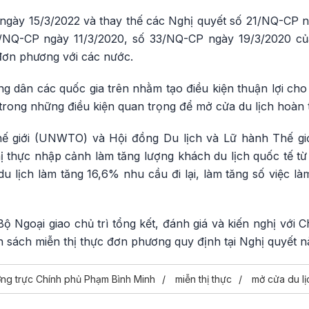
ừ ngày 15/3/2022 và thay thế các Nghị quyết số 21/NQ-CP 
/NQ-CP ngày 11/3/2020, số 33/NQ-CP ngày 19/3/2020 c
 đơn phương với các nước.
ng dân các quốc gia trên nhằm tạo điều kiện thuận lợi ch
trong những điều kiện quan trọng để mở cửa du lịch hoàn t
ế giới (UNWTO) và Hội đồng Du lịch và Lữ hành Thế gi
hị thực nhập cảnh làm tăng lượng khách du lịch quốc tế t
du lịch làm tăng 16,6% nhu cầu đi lại, làm tăng số việc là
 Ngoại giao chủ trì tổng kết, đánh giá và kiến nghị với C
 sách miễn thị thực đơn phương quy định tại Nghị quyết n
̀ng trực Chính phủ Phạm Bình Minh
miễn thị thực
mở cửa du lị