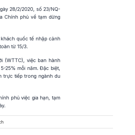
ngày 28/2/2020, số 23/NQ-
ủa Chính phủ về tạm dừng
o khách quốc tế nhập cảnh
oàn từ 15/3.
ới (WTTC), việc ban hành
ừ 5-25% mỗi năm. Đặc biệt,
m trực tiếp trong ngành du
hính phủ việc gia hạn, tạm
ày.
ch