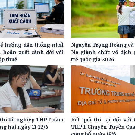
ế hướng dẫn thống nhất
Nguyễn Trọng Hoàng và
m hoãn xuất cảnh đối với
Na giành chức vô địch g
ộp thuế
trẻ quốc gia 2026
 thi tốt nghiệp THPT năm
Kết quả thi lại đối với 
ng hai ngày 11-12/6
THPT Chuyên Tuyên Qua
công bố ngày 19/8