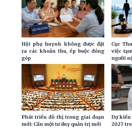
Hội phụ huynh không được đặt
Cục Thu
ra các khoản thu, ép buộc đóng
việc tạ
góp
người n
Phát triển đô thị trong giai đoạn
Dự kiến
mới: Cần một tư duy quản trị mới
2027 tro