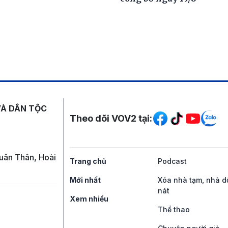
Mạng xã hội
VÀ DÂN TỘC
Theo dõi VOV2 tại:
uân Thân, Hoài
Trang chủ
Podcast
Mới nhất
Xóa nhà tạm, nhà d
nát
Xem nhiều
Thể thao