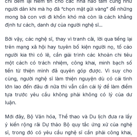
chỉ đem lại niềm tin cho các nhà hảo tâm cũng như
người dân khi mà họ đã “chọn mặt gửi vàng” để những
mong bà con vơi đi khốn khó mà còn là cách khẳng
định tư cách, danh dự của người nghệ sĩ...
Bởi vậy, các nghệ sĩ, thay vì tranh cãi, lời qua tiếng lại
trên mạng xã hội hay tuyên bố kiện người nọ, tố cáo
người kia thì có lẽ, cần giải trình các khoản chi tiêu
một cách có trách nhiệm, công khai, minh bạch số
tiền từ thiện mình đã quyên góp được. Vì suy cho
cùng, người nghệ sĩ làm thiện nguyện dù có cái tình
lớn lao đến đâu đi nữa thì vẫn cần cái lý để làm điểm
tựa trước yêu cầu không phải không có lý của dư
luận.
Mới đây, Bộ Văn hóa, Thể thao và Du lịch đưa ra lấy
ý kiến rộng rãi Dự thảo Bộ quy tắc ứng xử của nghệ
sĩ, trong đó có yêu cầu nghệ sĩ cần phải công khai,