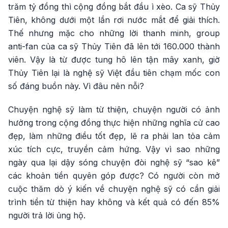
trăm tỷ đồng thì cộng đồng bắt đầu ì xèo. Ca sỹ Thủy
Tiên, không dưới một lần rơi nước mắt để giải thích.
Thế nhưng mặc cho những lời thanh minh, group
anti-fan của ca sỹ Thủy Tiên đã lên tới 160.000 thành
viên. Vậy là từ được tung hô lên tận mây xanh, giờ
Thủy Tiên lại là nghệ sỹ Việt đầu tiên chạm mốc con
số đáng buồn này. Vì đâu nên nỗi?
Chuyện nghệ sỹ làm từ thiện, chuyện người có ảnh
hưởng trong cộng đồng thực hiện những nghĩa cử cao
đẹp, làm những điều tốt đẹp, lẽ ra phải lan tỏa cảm
xúc tích cực, truyền cảm hứng. Vậy vì sao những
ngày qua lại dậy sóng chuyện đòi nghệ sỹ “sao kê”
các khoản tiền quyên góp được? Có người còn mở
cuộc thăm dò ý kiến về chuyện nghệ sỹ có cần giải
trình tiền từ thiện hay không và kết quả có đến 85%
người trả lời ủng hộ.