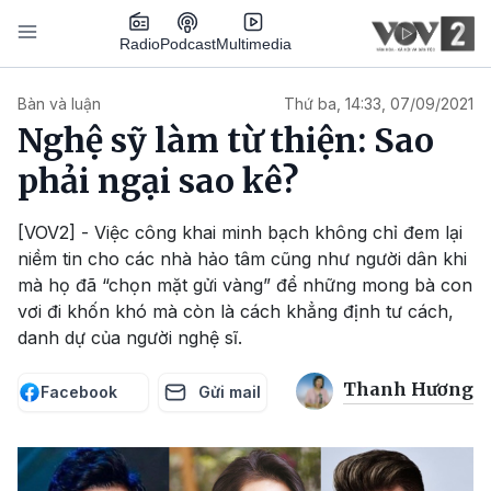
Nhảy đến nội dung
Podcast
Radio
Multimedia
Main navigation
Bàn và luận
Thứ ba, 14:33, 07/09/2021
Nghệ sỹ làm từ thiện: Sao
phải ngại sao kê?
[VOV2] - Việc công khai minh bạch không chỉ đem lại
niềm tin cho các nhà hảo tâm cũng như người dân khi
mà họ đã “chọn mặt gửi vàng” để những mong bà con
vơi đi khốn khó mà còn là cách khẳng định tư cách,
danh dự của người nghệ sĩ.
Thanh Hương
Facebook
Gửi mail