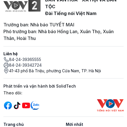
TỘC
Đài Tiếng nói Việt Nam
Trưởng ban: Nhà báo TUYẾT MAI
Phó trưởng ban: Nhà báo Hồng Lan, Xuân Thọ, Xuân
Thân, Hoài Thu
Liên hệ
84-24-39365555
84-24-39342724
41-43 phố Bà Triệu, phường Cửa Nam, TP. Hà Nội
Phát triển và vận hành bởi SolidTech
Mạng xã hội
Theo dõi:
Trang chủ
Mới nhất