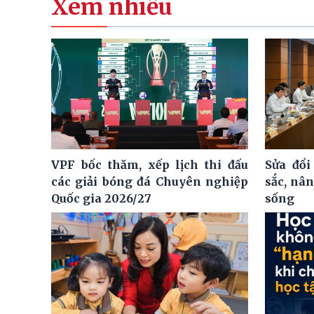
Xem nhiều
VPF bốc thăm, xếp lịch thi đấu
Sửa đổi
các giải bóng đá Chuyên nghiệp
sắc, nâ
Quốc gia 2026/27
sống