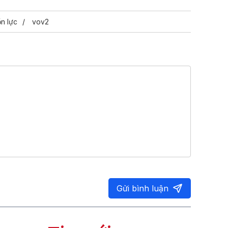
n lực
vov2
Gửi bình luận