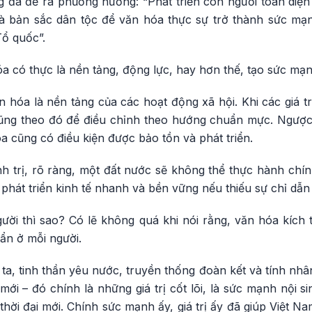
ng đã đề ra phương hướng: “Phát triển con người toàn diệ
đà bản sắc dân tộc để văn hóa thực sự trở thành sức mạn
Tổ quốc”.
óa có thực là nền tảng, động lực, hay hơn thế, tạo sức m
n hóa là nền tảng của các hoạt động xã hội. Khi các giá t
ũng theo đó để điều chỉnh theo hướng chuẩn mực. Ngược lạ
óa cũng có điều kiện được bảo tồn và phát triển.
nh trị, rõ ràng, một đất nước sẽ không thể thực hành chí
phát triển kinh tế nhanh và bền vững nếu thiếu sự chỉ dẫn
ười thì sao? Có lẽ không quá khi nói rằng, văn hóa kích 
ẩn ở mỗi người.
ta, tinh thần yêu nước, truyền thống đoàn kết và tính nh
 mới – đó chính là những giá trị cốt lõi, là sức mạnh nội s
g thời đại mới. Chính sức mạnh ấy, giá trị ấy đã giúp Việt 