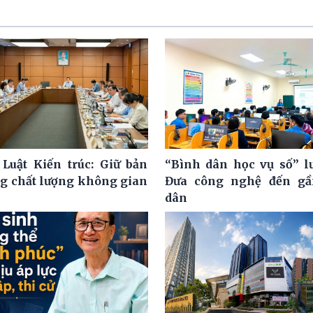
 Luật Kiến trúc: Giữ bản
“Bình dân học vụ số” l
ng chất lượng không gian
Đưa công nghệ đến gầ
dân