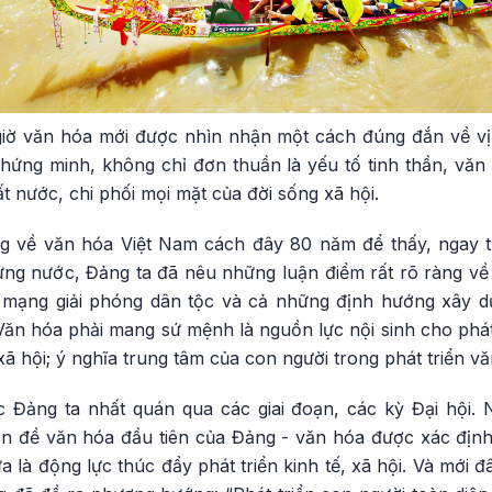
iờ văn hóa mới được nhìn nhận một cách đúng đắn về vị tr
chứng minh, không chỉ đơn thuần là yếu tố tinh thần, vă
ất nước, chi phối mọi mặt của đời sống xã hội.
ng về văn hóa Việt Nam cách đây 80 năm để thấy, ngay
ứng nước, Đảng ta đã nêu những luận điểm rất rõ ràng về 
ch mạng giải phóng dân tộc và cả những định hướng xây 
ăn hóa phải mang sứ mệnh là nguồn lực nội sinh cho phát 
 xã hội; ý nghĩa trung tâm của con người trong phát triển v
Đảng ta nhất quán qua các giai đoạn, các kỳ Đại hội. 
ên đề văn hóa đầu tiên của Đảng - văn hóa được xác định 
ừa là động lực thúc đẩy phát triển kinh tế, xã hội. Và mới đ