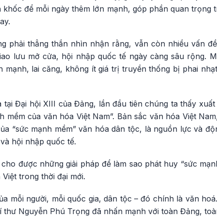
n khốc để mỗi ngày thêm lớn mạnh, góp phần quan trọng 
ay.
g phải thẳng thắn nhìn nhận rằng, vẫn còn nhiều vấn đề 
iao lưu mở cửa, hội nhập quốc tế ngày càng sâu rộng. 
h mạnh, lai căng, không ít giá trị truyền thống bị phai nhạ
 tại Đại hội XIII của Đảng, lần đầu tiên chúng ta thấy xuấ
h mềm của văn hóa Việt Nam”. Bản sắc văn hóa Việt Nam,
của “sức mạnh mềm” văn hóa dân tộc, là nguồn lực và độn
 và hội nhập quốc tế.
a cho được những giải pháp để làm sao phát huy “sức mạnh
iệt trong thời đại mới.
ủa mỗi người, mỗi quốc gia, dân tộc – đó chính là văn hoá
í thư Nguyễn Phú Trọng đã nhấn mạnh với toàn Đảng, toà