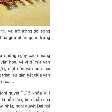
í, vai trò trong đời sống
n hóa góp phần quan trọng
 từ những ngày cách mạng
văn hóa, về vị trí của văn
dựng một nền văn hóa mới
triển; sự gắn kết giữa văn
ăn hóa…
Nghị quyết TƯ 5 khóa VIII
là nền tảng tinh thần của
ây nhất, nghị quyết Đại hội