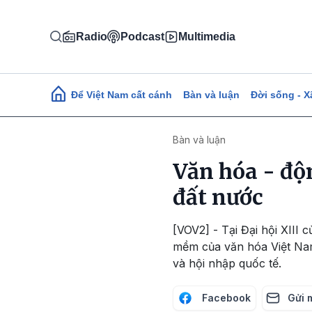
Nhảy đến nội dung
Radio
Podcast
Multimedia
Main navigation
Để Việt Nam cất cánh
Bàn và luận
Đời sống - X
Bàn và luận
Văn hóa - độn
đất nước
[VOV2] - Tại Đại hội XIII
mềm của văn hóa Việt Nam”
và hội nhập quốc tế.
Facebook
Gửi 