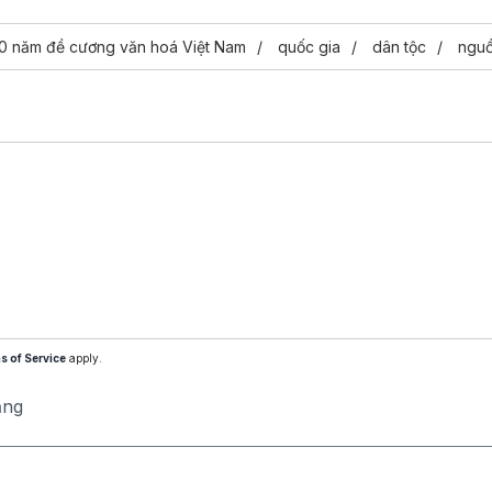
0 năm đề cương văn hoá Việt Nam
quốc gia
dân tộc
nguồ
s of Service
apply.
ăng