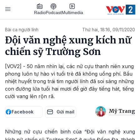
Nhảy đến nội dung
Podcast
Radio
Multimedia
Main navigation
Bài ca người lính
Thứ hai, 18:16, 09/11/2020
Đội văn nghệ xung kích nữ
chiến sỹ Trường Sơn
[VOV2] - 50 năm nhìn lại, các nữ cựu thanh niên xung
phong luôn tự hào vì tuổi trẻ đã không uổng phí. Bầu
nhiệt huyết trong trái tim người lính đã soi sáng những
con đường lứa tuổi hai mươi để giờ đây tiếng hát, tiếng
cười vang lên rộn rã.
Mỹ Trang
Facebook
Gửi mail
Những nữ cựu chiến binh của “Đội văn nghệ xung
kích nữ chiến sỹ Trường Sơn” ở quận Đống Đa, thành