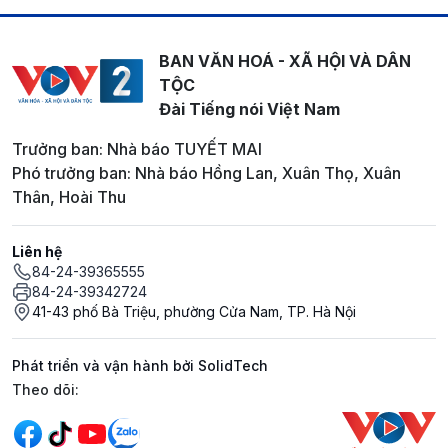
BAN VĂN HOÁ - XÃ HỘI VÀ DÂN
TỘC
Đài Tiếng nói Việt Nam
Trưởng ban: Nhà báo TUYẾT MAI
Phó trưởng ban: Nhà báo Hồng Lan, Xuân Thọ, Xuân
Thân, Hoài Thu
Liên hệ
84-24-39365555
84-24-39342724
41-43 phố Bà Triệu, phường Cửa Nam, TP. Hà Nội
Phát triển và vận hành bởi SolidTech
Mạng xã hội
Theo dõi: