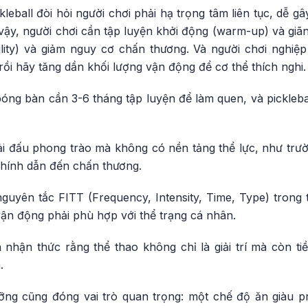
eball đòi hỏi người chơi phải hạ trọng tâm liên tục, dễ g
vậy, người chơi cần tập luyện khởi động (warm-up) và giãn
ibility) và giảm nguy cơ chấn thương. Và người chơi nghi
rồi hãy tăng dần khối lượng vận động để cơ thể thích nghi.
ng bàn cần 3-6 tháng tập luyện để làm quen, và picklebal
iải đấu phong trào mà không có nền tảng thể lực, như tr
hính dẫn đến chấn thương.
guyên tắc FITT (Frequency, Intensity, Time, Type) trong 
 vận động phải phù hợp với thể trạng cá nhân.
 nhận thức rằng thể thao không chỉ là giải trí mà còn 
.
ỡng cũng đóng vai trò quan trọng: một chế độ ăn giàu p