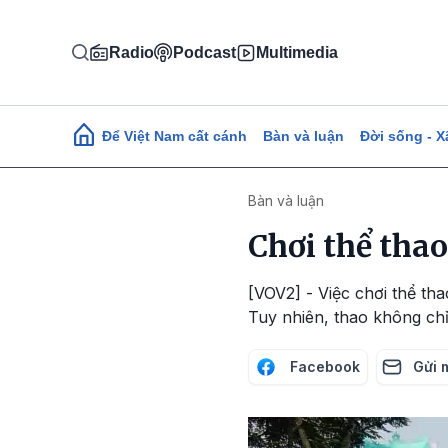
Nhảy đến nội dung
Radio
Podcast
Multimedia
Main navigation
Để Việt Nam cất cánh
Bàn và luận
Đời sống - X
Bàn và luận
Chơi thể thao
[VOV2] - Việc chơi thể tha
Tuy nhiên, thao không chỉ
Facebook
Gửi 