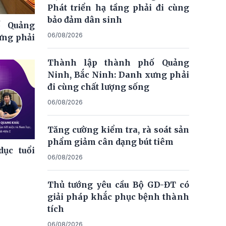
Phát triển hạ tầng phải đi cùng
bảo đảm dân sinh
ố Quảng
06/08/2026
ưng phải
Thành lập thành phố Quảng
Ninh, Bắc Ninh: Danh xưng phải
đi cùng chất lượng sống
06/08/2026
Tăng cường kiểm tra, rà soát sản
phẩm giảm cân dạng bút tiêm
dục tuổi
06/08/2026
Thủ tướng yêu cầu Bộ GD-ĐT có
giải pháp khắc phục bệnh thành
tích
06/08/2026