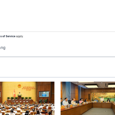
s of Service
apply.
ăng