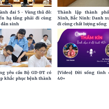
ành đai 5 - Vùng thủ đô:
Thành lập thành ph
iển hạ tầng phải đi cùng
Ninh, Bắc Ninh: Danh x
 dân sinh
đi cùng chất lượng sống
ng yêu cầu Bộ GD-ĐT có
[Video] Đời sống tình 
áp khắc phục bệnh thành
40+