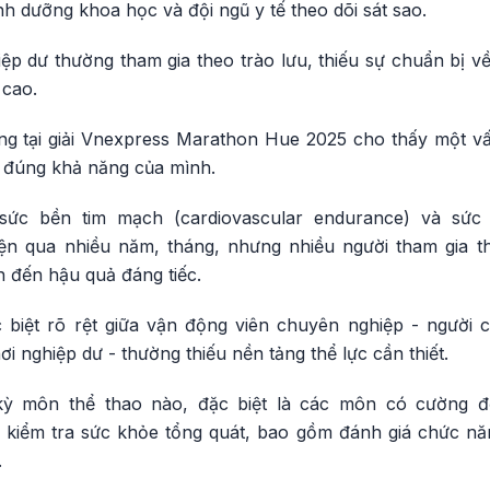
nh dưỡng khoa học và đội ngũ y tế theo dõi sát sao.
iệp dư thường tham gia theo trào lưu, thiếu sự chuẩn bị về
 cao.
g tại giải Vnexpress Marathon Hue 2025 cho thấy một vấ
 đúng khả năng của mình.
sức bền tim mạch (cardiovascular endurance) và sứ
ện qua nhiều năm, tháng, nhưng nhiều người tham gia t
 đến hậu quả đáng tiếc.
 biệt rõ rệt giữa vận động viên chuyên nghiệp - người c
ơi nghiệp dư - thường thiếu nền tảng thể lực cần thiết.
kỳ môn thể thao nào, đặc biệt là các môn có cường đ
 kiểm tra sức khỏe tổng quát, bao gồm đánh giá chức n
.