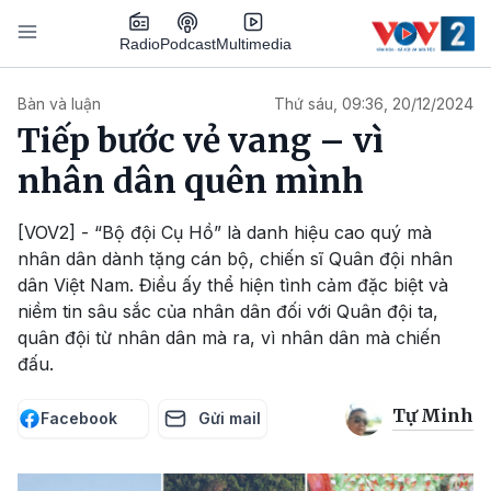
Nhảy đến nội dung
Podcast
Radio
Multimedia
Main navigation
Bàn và luận
Thứ sáu, 09:36, 20/12/2024
Tiếp bước vẻ vang – vì
nhân dân quên mình
[VOV2] - “Bộ đội Cụ Hồ” là danh hiệu cao quý mà
nhân dân dành tặng cán bộ, chiến sĩ Quân đội nhân
dân Việt Nam. Điều ấy thể hiện tình cảm đặc biệt và
niềm tin sâu sắc của nhân dân đối với Quân đội ta,
quân đội từ nhân dân mà ra, vì nhân dân mà chiến
đấu.
Tự Minh
Facebook
Gửi mail