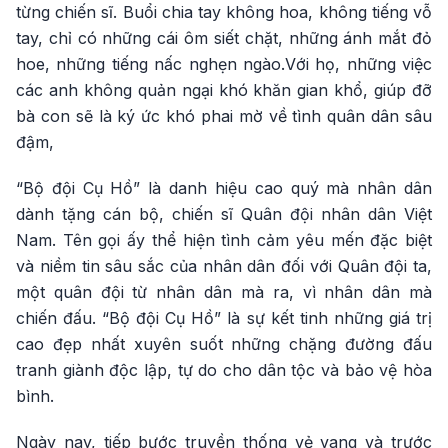
từng chiến sĩ. Buổi chia tay không hoa, không tiếng vỗ
tay, chỉ có những cái ôm siết chặt, những ánh mắt đỏ
hoe, những tiếng nấc nghẹn ngào.Với họ, những việc
các anh không quản ngại khó khăn gian khổ, giúp đỡ
bà con sẽ là ký ức khó phai mờ về tình quân dân sâu
đậm,
“Bộ đội Cụ Hồ” là danh hiệu cao quý mà nhân dân
dành tặng cán bộ, chiến sĩ Quân đội nhân dân Việt
Nam. Tên gọi ấy thể hiện tình cảm yêu mến đặc biệt
và niềm tin sâu sắc của nhân dân đối với Quân đội ta,
một quân đội từ nhân dân mà ra, vì nhân dân mà
chiến đấu. “Bộ đội Cụ Hồ” là sự kết tinh những giá trị
cao đẹp nhất xuyên suốt những chặng đường đấu
tranh giành độc lập, tự do cho dân tộc và bảo vệ hòa
bình.
Ngày nay, tiếp bước truyền thống vẻ vang và trước