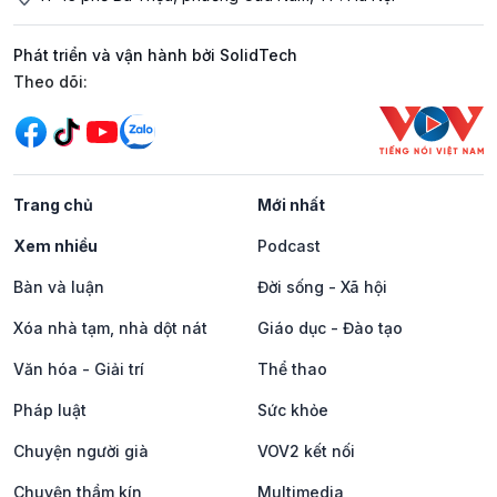
Phát triển và vận hành bởi SolidTech
Mạng xã hội
Theo dõi:
Trang chủ
Mới nhất
Xem nhiều
Podcast
Bàn và luận
Đời sống - Xã hội
Xóa nhà tạm, nhà dột nát
Giáo dục - Đào tạo
Văn hóa - Giải trí
Thể thao
Pháp luật
Sức khỏe
Chuyện người già
VOV2 kết nối
Chuyện thầm kín
Multimedia