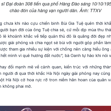
 sĩ Đại đoàn 308 tiến qua phố Hàng Đào sáng 10/10/19
chào đón của hàng vạn người dân. Ảnh: TTXV
 chưa khi nào cựu chiến binh Bùi Gia Tuệ quên thời khắ
ời bạn đời của ông Tuệ chia sẻ, cứ mỗi dịp mùa thu tháng
ó lẽ khoảnh khắc về tiếp quản thủ đô là quãng đời đẹp nh
ược giải phóng và chia ngọt sẻ bùi với người góp phần làm
ược tham gia nhiều sự kiện với chồng nên càng hiểu ông ấ
hết mình vì quê hương đất nước”, bà Oanh tự hào khi nói 
ay đổi mạnh mẽ về cảnh quan, kiến trúc với những thành
n người đi qua thời khắc Hà Nội ngày giải phóng nay cũng
ột Hà Nội cờ hoa rực rỡ tron niềm hân hoan của quân và
n không phai mờ.