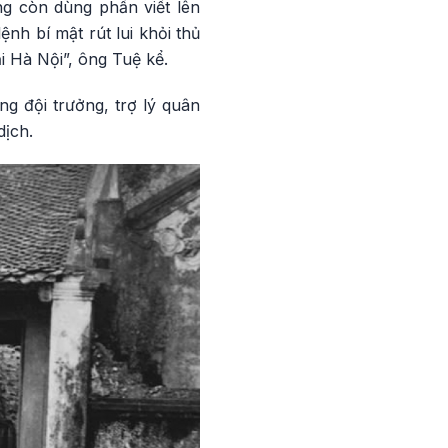
ng còn dùng phấn viết lên
ệnh bí mật rút lui khỏi thủ
ại Hà Nội”, ông Tuệ kể.
ng đội trưởng, trợ lý quân
dịch.