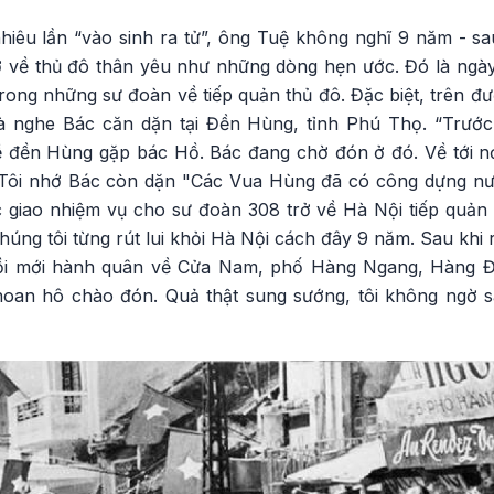
hiêu lần “vào sinh ra tử”, ông Tuệ không nghĩ 9 năm - sa
rở về thủ đô thân yêu như những dòng hẹn ước. Đó là ngày
rong những sư đoàn về tiếp quản thủ đô. Đặc biệt, trên đư
 nghe Bác căn dặn tại Đền Hùng, tỉnh Phú Thọ. “Trước 
 đền Hùng gặp bác Hồ. Bác đang chờ đón ở đó. Về tới n
. Tôi nhớ Bác còn dặn "Các Vua Hùng đã có công dựng nư
 giao nhiệm vụ cho sư đoàn 308 trở về Hà Nội tiếp quản t
chúng tôi từng rút lui khỏi Hà Nội cách đây 9 năm. Sau khi
ồi mới hành quân về Cửa Nam, phố Hàng Ngang, Hàng Đà
oan hô chào đón. Quả thật sung sướng, tôi không ngờ s