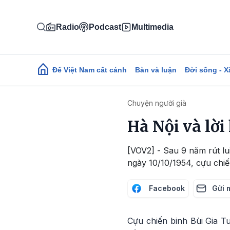
Nhảy đến nội dung
Radio
Podcast
Multimedia
Main navigation
Để Việt Nam cất cánh
Bàn và luận
Đời sống - X
Chuyện người già
Hà Nội và lời
[VOV2] - Sau 9 năm rút lui
ngày 10/10/1954, cựu chiế
Facebook
Gửi 
Cựu chiến binh Bùi Gia T