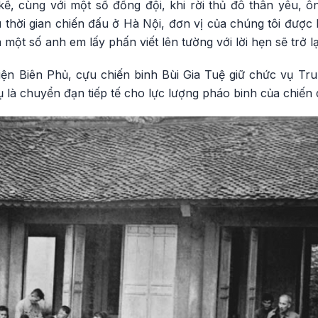
kể, cùng với một số đồng đội, khi rời thủ đô thân yêu, ô
u thời gian chiến đấu ở Hà Nội, đơn vị của chúng tôi được l
và một số anh em lấy phấn viết lên tường với lời hẹn sẽ trở l
iện Biên Phủ, cựu chiến binh Bùi Gia Tuệ giữ chức vụ Tru
 là chuyển đạn tiếp tế cho lực lượng pháo binh của chiến 