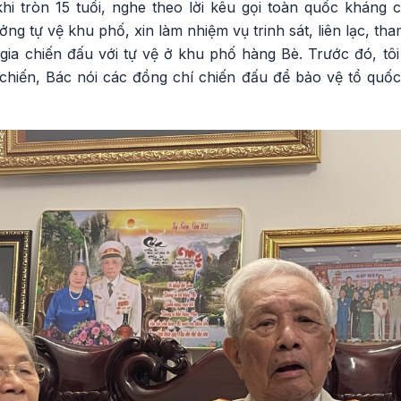
i tròn 15 tuổi, nghe theo lời kêu gọi toàn quốc kháng 
ng tự vệ khu phố, xin làm nhiệm vụ trinh sát, liên lạc, th
m gia chiến đấu với tự vệ ở khu phố hàng Bè. Trước đó, t
chiến, Bác nói các đồng chí chiến đấu để bảo vệ tổ quốc