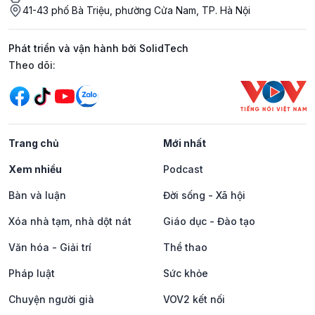
41-43 phố Bà Triệu, phường Cửa Nam, TP. Hà Nội
Phát triển và vận hành bởi SolidTech
Mạng xã hội
Theo dõi:
Trang chủ
Mới nhất
Xem nhiều
Podcast
Bàn và luận
Đời sống - Xã hội
Xóa nhà tạm, nhà dột nát
Giáo dục - Đào tạo
Văn hóa - Giải trí
Thể thao
Pháp luật
Sức khỏe
Chuyện người già
VOV2 kết nối