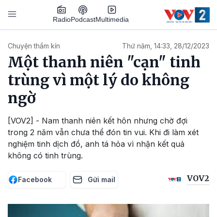
Nhảy đến nội dung
Podcast
Radio
Multimedia
Main navigation
Chuyện thầm kín
Thứ năm, 14:33, 28/12/2023
Một thanh niên "cạn" tinh
trùng vì một lý do không
ngờ
[VOV2] - Nam thanh niên kết hôn nhưng chờ đợi
trong 2 năm vẫn chưa thể đón tin vui. Khi đi làm xét
nghiệm tinh dịch đồ, anh tá hỏa vì nhận kết quả
không có tinh trùng.
VOV2
Facebook
Gửi mail