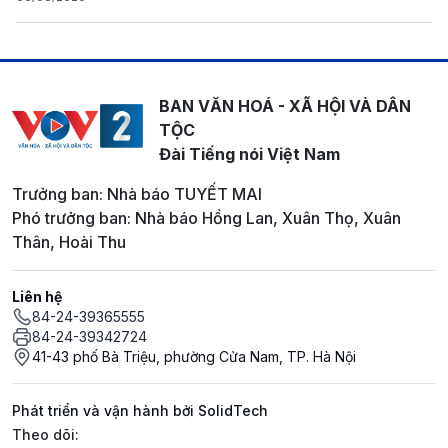
BAN VĂN HOÁ - XÃ HỘI VÀ DÂN
TỘC
Đài Tiếng nói Việt Nam
Trưởng ban: Nhà báo TUYẾT MAI
Phó trưởng ban: Nhà báo Hồng Lan, Xuân Thọ, Xuân
Thân, Hoài Thu
Liên hệ
84-24-39365555
84-24-39342724
41-43 phố Bà Triệu, phường Cửa Nam, TP. Hà Nội
Phát triển và vận hành bởi SolidTech
Mạng xã hội
Theo dõi: