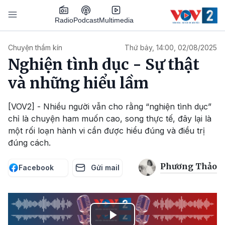
Nhảy đến nội dung
Podcast
Radio
Multimedia
Main navigation
Chuyện thầm kín
Thứ bảy, 14:00, 02/08/2025
Nghiện tình dục - Sự thật
và những hiểu lầm
[VOV2] - Nhiều người vẫn cho rằng “nghiện tình dục”
chỉ là chuyện ham muốn cao, song thực tế, đây lại là
một rối loạn hành vi cần được hiểu đúng và điều trị
đúng cách.
Phương Thảo
Facebook
Gửi mail