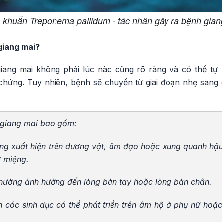
 khuẩn Treponema pallidum - tác nhân gây ra bệnh gian
giang mai?
iang mai không phải lúc nào cũng rõ ràng và có thể tự 
 chứng. Tuy nhiên, bệnh sẽ chuyển từ giai đoạn nhẹ sang
 giang mai bao gồm:
ường xuất hiện trên dương vật, âm đạo hoặc xung quanh hậ
ư miệng.
thường ảnh hưởng đến lòng bàn tay hoặc lòng bàn chân.
n cóc sinh dục có thể phát triển trên âm hộ ở phụ nữ ho