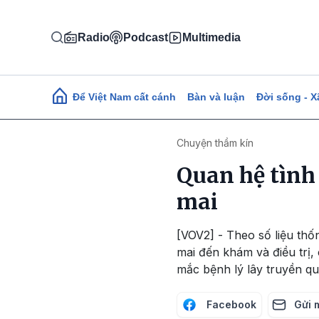
Nhảy đến nội dung
Radio
Podcast
Multimedia
Main navigation
Để Việt Nam cất cánh
Bàn và luận
Đời sống - X
Chuyện thầm kín
Quan hệ tình
mai
[VOV2] - Theo số liệu thố
mai đến khám và điều trị,
mắc bệnh lý lây truyền q
Facebook
Gửi 