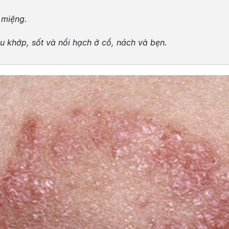
 miệng.
u khớp, sốt và nổi hạch ở cổ, nách và bẹn.