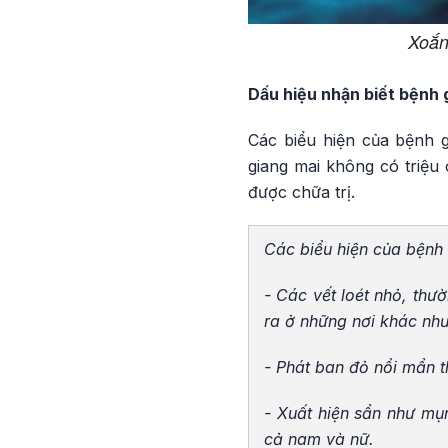
Xoắn
Dấu hiệu nhận biết bệnh 
Các biểu hiện của bệnh g
giang mai không có triệu
được chữa trị.
Các biểu hiện của bệnh
- Các vết loét nhỏ, th
ra ở những nơi khác nh
- Phát ban đỏ nổi mẩn 
- Xuất hiện sẩn như mụ
cả nam và nữ.