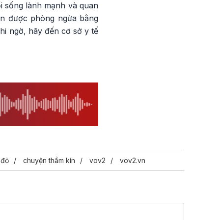
ối sống lành mạnh và quan
 cần được phòng ngừa bằng
hi ngờ, hãy đến cơ sở y tế
 đỏ
chuyện thầm kín
vov2
vov2.vn