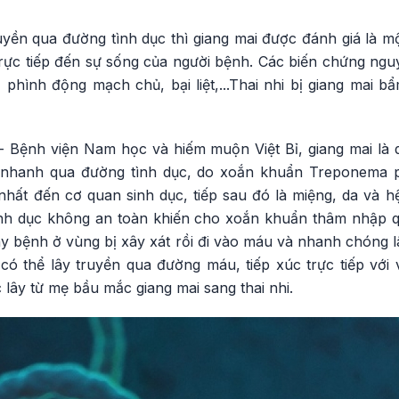
uyền qua đường tình dục thì giang mai được đánh giá là 
trực tiếp đến sự sống của người bệnh. Các biến chứng ngu
phình động mạch chủ, bại liệt,...Thai nhi bị giang mai b
Bệnh viện Nam học và hiếm muộn Việt Bỉ, giang mai là 
 nhanh qua đường tình dục, do xoắn khuẩn Treponema p
nhất đến cơ quan sinh dục, tiếp sau đó là miệng, da và h
ình dục không an toàn khiến cho xoắn khuẩn thâm nhập 
y bệnh ở vùng bị xây xát rồi đi vào máu và nhanh chóng l
có thể lây truyền qua đường máu, tiếp xúc trực tiếp với 
lây từ mẹ bầu mắc giang mai sang thai nhi.