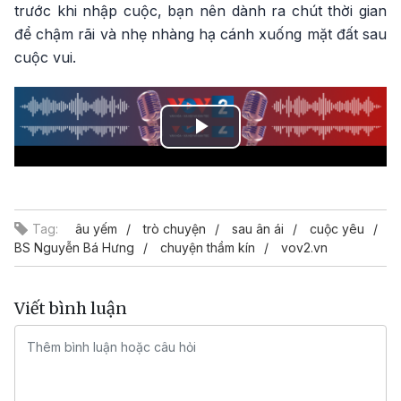
trước khi nhập cuộc, bạn nên dành ra chút thời gian
để chậm rãi và nhẹ nhàng hạ cánh xuống mặt đất sau
cuộc vui.
Play
Video
Tag:
âu yếm
trò chuyện
sau ân ái
cuộc yêu
BS Nguyễn Bá Hưng
chuyện thầm kín
vov2.vn
Viết bình luận