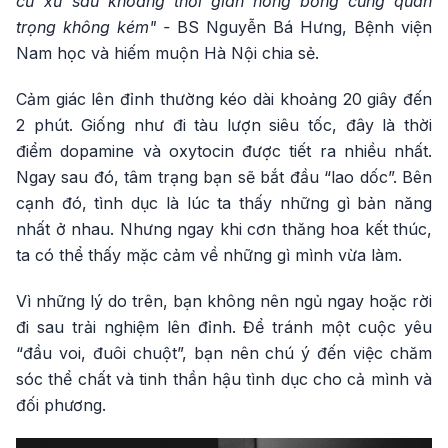
cư xử sau khoảng thời gian nóng bỏng cũng quan
trọng không kém" -
BS Nguyễn Bá Hưng, Bệnh viện
Nam học và hiếm muộn Hà Nội chia sẻ.
Cảm giác lên đỉnh thường kéo dài khoảng 20 giây đến
2 phút. Giống như đi tàu lượn siêu tốc, đây là thời
điểm dopamine và oxytocin được tiết ra nhiều nhất.
Ngay sau đó, tâm trạng bạn sẽ bắt đầu “lao dốc”. Bên
cạnh đó, tình dục là lúc ta thấy những gì bản năng
nhất ở nhau. Nhưng ngay khi cơn thăng hoa kết thúc,
ta có thể thấy mặc cảm về những gì mình vừa làm.
Vì những lý do trên, bạn không nên ngủ ngay hoặc rời
đi sau trải nghiệm lên đỉnh. Để tránh một cuộc yêu
“đầu voi, đuôi chuột”, bạn nên chú ý đến việc chăm
sóc thể chất và tinh thần hậu tình dục cho cả mình và
đối phương.