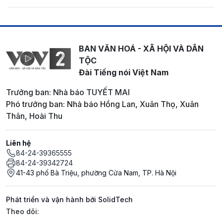
BAN VĂN HOÁ - XÃ HỘI VÀ DÂN
TỘC
Đài Tiếng nói Việt Nam
Trưởng ban: Nhà báo TUYẾT MAI
Phó trưởng ban: Nhà báo Hồng Lan, Xuân Thọ, Xuân
Thân, Hoài Thu
Liên hệ
84-24-39365555
84-24-39342724
41-43 phố Bà Triệu, phường Cửa Nam, TP. Hà Nội
Phát triển và vận hành bởi SolidTech
Mạng xã hội
Theo dõi: