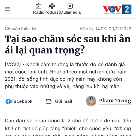
Nhảy đến nội dung
Podcast
Radio
Multimedia
Main navigation
Chuyện thầm kín
Thứ sáu, 14:08, 09/12/2022
Tại sao chăm sóc sau khi ân
ái lại quan trọng?
[VOV2] - Khoái cảm thường là thước đo để đánh giá
một cuộc làm tình. Nhưng theo một nghiên cứu năm
2021, đời sống tình dục có mỹ mãn hay không còn
phụ thuộc vào những vỗ về, nâng niu khi hạ màn.
Phạm Trang
Facebook
Gửi mail
Dạo đầu và nhập cuộc là 2 chủ đề được đề cập đến
khá chi tiết để giúp tăng “nhiệt” cho cuộc yêu.
"Nhưng