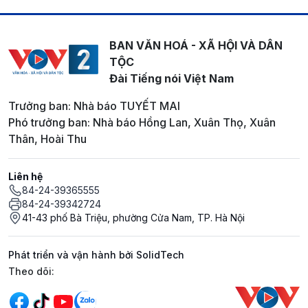
BAN VĂN HOÁ - XÃ HỘI VÀ DÂN
TỘC
Đài Tiếng nói Việt Nam
Trưởng ban: Nhà báo TUYẾT MAI
Phó trưởng ban: Nhà báo Hồng Lan, Xuân Thọ, Xuân
Thân, Hoài Thu
Liên hệ
84-24-39365555
84-24-39342724
41-43 phố Bà Triệu, phường Cửa Nam, TP. Hà Nội
Phát triển và vận hành bởi SolidTech
Mạng xã hội
Theo dõi: