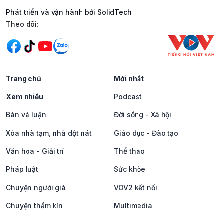
Phát triển và vận hành bởi SolidTech
Mạng xã hội
Theo dõi:
Trang chủ
Mới nhất
Xem nhiều
Podcast
Bàn và luận
Đời sống - Xã hội
Xóa nhà tạm, nhà dột nát
Giáo dục - Đào tạo
Văn hóa - Giải trí
Thể thao
Pháp luật
Sức khỏe
Chuyện người già
VOV2 kết nối
Chuyện thầm kín
Multimedia