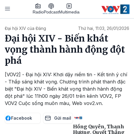
Nhảy đến nội dung
Podcast
Radio
Multimedia
Main navigation
Đại hội XIV của Đảng
Thứ hai, 11:03, 26/01/2026
Đại hội XIV - Biến khát
vọng thành hành động đột
phá
[VOV2] - Đại hội XIV: Khơi dậy niềm tin - Kết tinh ý chí
- Thắp sáng khát vọng. Chương trình phát thanh đặc
biệt "Đại hội XIV - Biến khát vọng thành hành động
đột phá" lúc 11h00 ngày 26/01 trên kênh VOV2, FP
VOV2 Cuộc sống muôn màu, Web vov2.vn.
Facebook
Gửi mail
Hồng Quyên, Thanh
Hương, Quyết Thắng