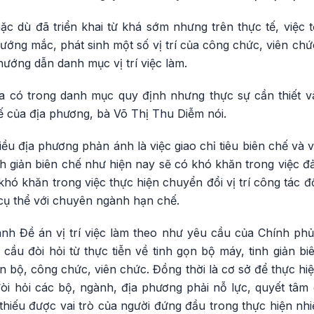
ặc dù đã triển khai từ khá sớm nhưng trên thực tế, việc 
ướng mắc, phát sinh một số vị trí của công chức, viên ch
hướng dẫn danh mục vị trí việc làm.
hưa có trong danh mục quy định nhưng thực sự cần thiết 
tế của địa phương, bà Võ Thị Thu Diễm nói.
u địa phương phản ánh là việc giao chỉ tiêu biên chế và vị 
nh giản biên chế như hiện nay sẽ có khó khăn trong việc đả
hó khăn trong việc thực hiện chuyển đổi vị trí công tác đối
cụ thể với chuyên ngành hạn chế.
nh Đề án vị trí việc làm theo như yêu cầu của Chính phủ 
u cầu đòi hỏi từ thực tiễn về tinh gọn bộ máy, tinh giản bi
n bộ, công chức, viên chức. Đồng thời là cơ sở để thực hiệ
đòi hỏi các bộ, ngành, địa phương phải nỗ lực, quyết tâm
hiếu được vai trò của người đứng đầu trong thực hiện nhi