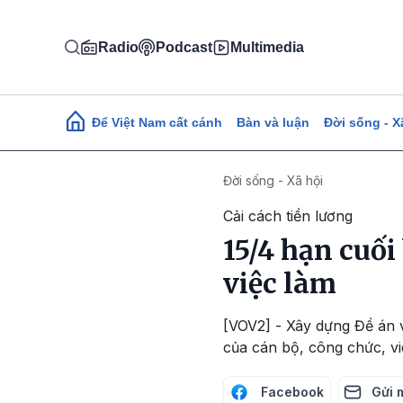
Nhảy đến nội dung
Radio
Podcast
Multimedia
Main navigation
Để Việt Nam cất cánh
Bàn và luận
Đời sống - X
Đời sống - Xã hội
Cải cách tiền lương
15/4 hạn cuối
việc làm
[VOV2] - Xây dựng Đề án vị
của cán bộ, công chức, v
Facebook
Gửi 