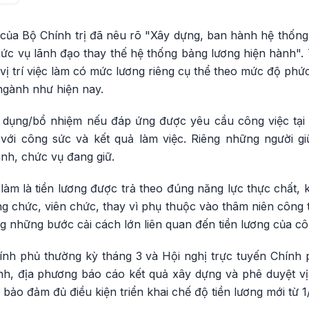
ủa Bộ Chính trị đã nêu rõ "Xây dựng, ban hành hệ thống b
hức vụ lãnh đạo thay thế hệ thống bảng lương hiện hành".
i vị trí việc làm có mức lương riêng cụ thể theo mức độ ph
ngành như hiện nay.
dụng/bổ nhiệm nếu đáp ứng được yêu cầu công việc tại v
với công sức và kết quả làm việc. Riêng những người g
nh, chức vụ đang giữ.
ệc làm là tiền lương được trả theo đúng năng lực thực chất
g chức, viên chức, thay vì phụ thuộc vào thâm niên công t
 những bước cải cách lớn liên quan đến tiền lương của cô
hính phủ thường kỳ tháng 3 và Hội nghị trực tuyến Chính 
h, địa phương báo cáo kết quả xây dựng và phê duyệt vị t
bảo đảm đủ điều kiện triển khai chế độ tiền lương mới từ 1/