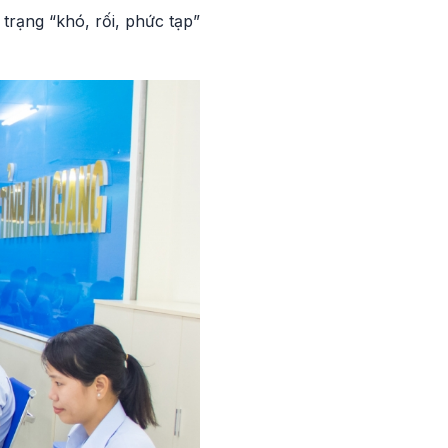
trạng “khó, rối, phức tạp”