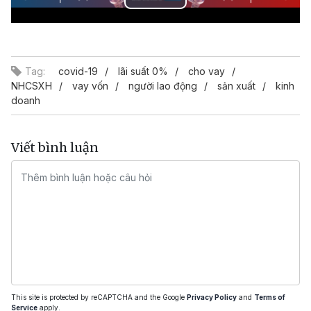
Play
Video
Tag:
covid-19
lãi suất 0%
cho vay
NHCSXH
vay vốn
người lao động
sản xuất
kinh
doanh
Viết bình luận
This site is protected by reCAPTCHA and the Google
Privacy Policy
and
Terms of
Service
apply.