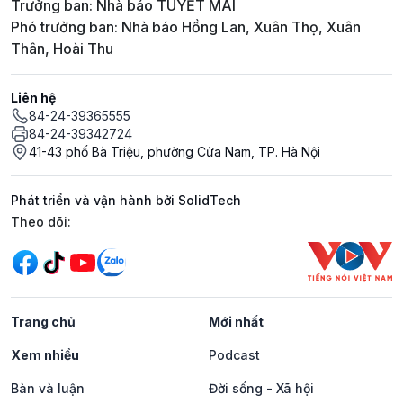
Trưởng ban: Nhà báo TUYẾT MAI
Phó trưởng ban: Nhà báo Hồng Lan, Xuân Thọ, Xuân
Thân, Hoài Thu
Liên hệ
84-24-39365555
84-24-39342724
41-43 phố Bà Triệu, phường Cửa Nam, TP. Hà Nội
Phát triển và vận hành bởi SolidTech
Mạng xã hội
Theo dõi:
Trang chủ
Mới nhất
Xem nhiều
Podcast
Bàn và luận
Đời sống - Xã hội