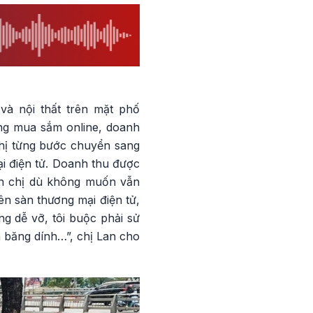
và nội thất trên mặt phố
óng mua sắm online, doanh
chị từng bước chuyển sang
i điện tử. Doanh thu được
iến chị dù không muốn vẫn
ên sàn thương mại điện tử,
g dễ vỡ, tôi buộc phải sử
 băng dính…”, chị Lan cho