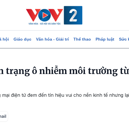
ã hội
Giáo dục
Văn hóa - Giải trí
Thể thao
Pháp luật
Sức 
h trạng ô nhiễm môi trường t
 mại điện tử đem đến tín hiệu vui cho nền kinh tế nhưng lạ
mail