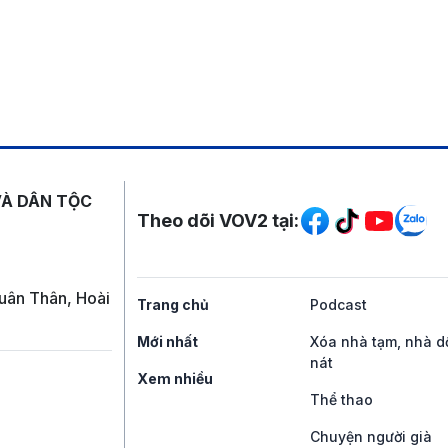
Mạng xã hội
VÀ DÂN TỘC
Theo dõi VOV2 tại:
uân Thân, Hoài
Trang chủ
Podcast
Mới nhất
Xóa nhà tạm, nhà d
nát
Xem nhiều
Thể thao
Chuyện người già