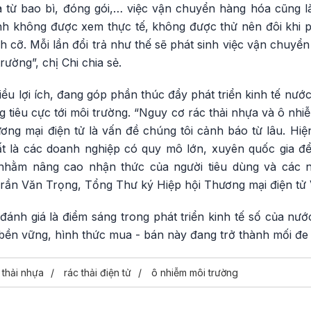
 từ bao bì, đóng gói,… việc vận chuyển hàng hóa cũng làm
nh không được xem thực tế, không được thử nên đôi khi p
 cỡ. Mỗi lần đổi trả như thế sẽ phát sinh việc vận chuyển 
rường”, chị Chi chia sẻ.
iều lợi ích, đang góp phần thúc đẩy phát triển kinh tế nư
 tiêu cực tới môi trường. “Nguy cơ rác thải nhựa và ô nhi
ơng mại điện tử là vấn đề chúng tôi cảnh báo từ lâu. Hiệ
ất là các doanh nghiệp có quy mô lớn, xuyên quốc gia 
nhằm nâng cao nhận thức của người tiêu dùng và các n
Trần Văn Trọng, Tổng Thư ký Hiệp hội Thương mại điện tử 
ánh giá là điểm sáng trong phát triển kinh tế số của nước
 bền vững, hình thức mua - bán này đang trở thành mối đe 
 thải nhựa
rác thải điện tử
ô nhiễm môi trường