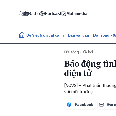
Nhảy đến nội dung
Radio
Podcast
Multimedia
Main navigation
Để Việt Nam cất cánh
Bàn và luận
Đời sống - X
Đời sống - Xã hội
Báo động tìn
điện tử
[VOV2] - Phát triển thương
với môi trường.
Facebook
Gửi 