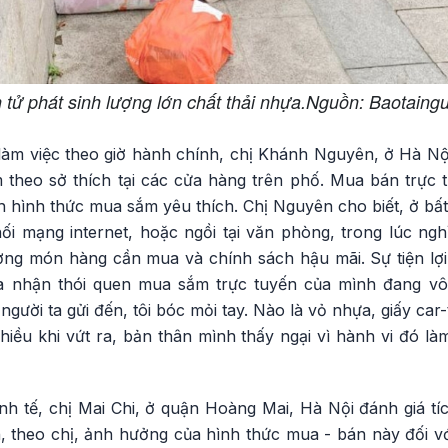
tử phát sinh lượng lớn chất thải nhựa. ​​​​Nguồn: Baotain
làm việc theo giờ hành chính, chị Khánh Nguyên, ở Hà Nội
 theo sở thích tại các cửa hàng trên phố. Mua bán trực 
nh hình thức mua sắm yêu thích. Chị Nguyên cho biết, ở bất
ối mạng internet, hoặc ngồi tại văn phòng, trong lúc ngh
ượng món hàng cần mua và chính sách hậu mãi. Sự tiện lợi
ừa nhận thói quen mua sắm trực tuyến của mình đang vô
gười ta gửi đến, tôi bóc mỏi tay. Nào là vỏ nhựa, giấy car-
iều khi vứt ra, bản thân mình thấy ngại vì hành vi đó là
nh tế, chị Mai Chi, ở quận Hoàng Mai, Hà Nội đánh giá tí
, theo chị, ảnh hưởng của hình thức mua - bán này đối vớ