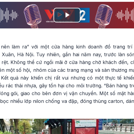
Play
Video
nên làm ra” với một cửa hàng kinh doanh đồ trang trí 
Xuân, Hà Nội. Tuy nhiên, gần hai năm nay, trước làn s
 rệt. Không thể cứ ngồi mãi ở cửa hàng chờ khách đến, 
rên một số hội, nhóm của các trang mạng và sàn thương mạ
n. Kết quả này khiến chị rất vui nhưng có một thực tế kh
iều rác thải nhựa, gây tổn hại cho môi trường. “Bán hàng tr
đóng gói, giao cho bên đơn vị vận chuyển. Một số mặt hàn
bọc nhiều lớp nilon chống va đập, đóng thùng carton, dán