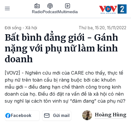
Nhảy đến nội dung
Podcast
Radio
Multimedia
Main navigation
Đời sống - Xã hội
Thứ ba, 15:20, 15/11/2022
Bất bình đẳng giới - Gánh
nặng với phụ nữ làm kinh
doanh
[VOV2] - Nghiên cứu mới của CARE cho thấy, thực tế
phụ nữ trên toàn cầu bị ràng buộc bởi các khuôn
mẫu giới – điều đang hạn chế thành công trong kinh
doanh của họ. Điều đó đặt ra vấn đề là xã hội có nên
suy nghĩ lại cách tôn vinh sự “đảm đang” của phụ nữ?
Hoàng Hùng
Facebook
Gửi mail