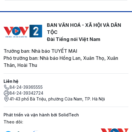
BAN VĂN HOÁ - XÃ HỘI VÀ DÂN
TỘC
Đài Tiếng nói Việt Nam
Trưởng ban: Nhà báo TUYẾT MAI
Phó trưởng ban: Nhà báo Hồng Lan, Xuân Thọ, Xuân
Thân, Hoài Thu
Liên hệ
84-24-39365555
84-24-39342724
41-43 phố Bà Triệu, phường Cửa Nam, TP. Hà Nội
Phát triển và vận hành bởi SolidTech
Mạng xã hội
Theo dõi: