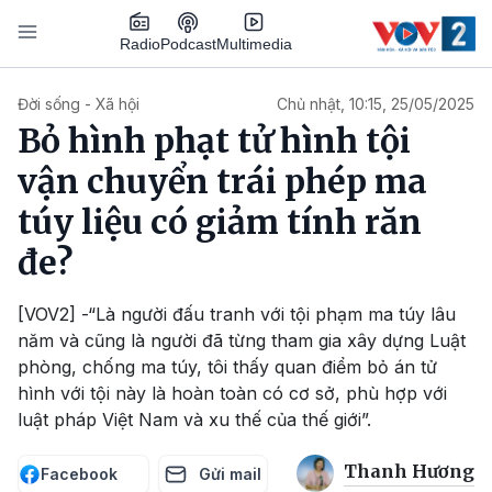
Nhảy đến nội dung
Podcast
Radio
Multimedia
Main navigation
Đời sống - Xã hội
Chủ nhật, 10:15, 25/05/2025
Bỏ hình phạt tử hình tội
vận chuyển trái phép ma
túy liệu có giảm tính răn
đe?
[VOV2] -“Là người đấu tranh với tội phạm ma túy lâu
năm và cũng là người đã từng tham gia xây dựng Luật
phòng, chống ma túy, tôi thấy quan điểm bỏ án tử
hình với tội này là hoàn toàn có cơ sở, phù hợp với
luật pháp Việt Nam và xu thế của thế giới”.
Thanh Hương
Facebook
Gửi mail