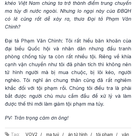
khéo Việt Nam chúng ta trở thành điểm trung chuyển
ma túy đi nước ngoài. Nhưng lo ngại này của ĐBQH
có lẽ cũng rất dễ xảy ra, thưa Đại tá Phạm Văn
Chình?
Đại tá Phạm Văn Chình: Tôi rất hiểu băn khoăn của
đại biểu Quốc hội và nhân dân nhưng đấu tranh
phòng chống túy ta còn rất nhiều tội. Riêng về khía
cạnh vận chuyển như tôi đã phân tích thì không nên
tử hình người mà bị mua chuộc, bị lôi kéo, người
nghèo. Tôi nghĩ án chung thân cũng đã rất nghiêm
khắc đối với tội phạm rồi. Chúng tôi điều tra là phải
bắt được người chủ mưu cầm đầu để xử lý và làm
được thế thì mới làm giảm tội phạm ma túy.
PV: Trân trọng cảm ơn ông!
Tag:
VOV2
ma tuý
án tử hình
tội phạm
vận