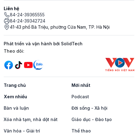
Liên hệ
84-24-39365555
84-24-39342724
41-43 phố Bà Triệu, phường Cửa Nam, TP. Hà Nội
Phát triển và vận hành bởi SolidTech
Mạng xã hội
Theo dõi:
Trang chủ
Mới nhất
Xem nhiều
Podcast
Bàn và luận
Đời sống - Xã hội
Xóa nhà tạm, nhà dột nát
Giáo dục - Đào tạo
Văn hóa - Giải trí
Thể thao