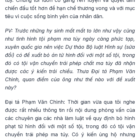
túy. Chúng tôi luôn cố gắng rèn luyện và quyết tâm
chiến đấu tốt hơn để hạn chế thương vong và với mục
tiêu vì cuộc sống bình yên của nhân dân.
PV: Trước những hy sinh mất mất to lớn như vậy cũng
như tình hình tội phạm ma túy ngày càng phức tạp,
xuyên quốc gia nên việc Dự thảo Bộ luật Hình sự (sửa
đổi) có đề xuất bỏ án tử hình đối với một số tội, trong
đó có tội vận chuyển trái phép chất ma túy đã nhận
được các ý kiến trái chiều. Thưa Đại tá Phạm Văn
Chình, quan điểm của ông như thế nào với đề xuất
này?
Đại tá Phạm Văn Chình: Thời gian vừa qua tôi nghe
được rất nhiều thông tin rồi nội dung phỏng vấn của
các chuyên gia các nhà làm luật về quy định bỏ hình
phạt tử hình đối với một số tội, trong đó có tội vận
chuyển trái phép ma túy. Có ý kiến ủng hộ nhưng