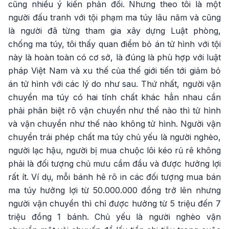
cũng nhiều ý kiến phản đối. Nhưng theo tôi là một
người đấu tranh với tội phạm ma túy lâu năm và cũng
là người đã từng tham gia xây dựng Luật phòng,
chống ma túy, tôi thấy quan điểm bỏ án tử hình với tội
này là hoàn toàn có cơ sở, là đúng là phù hợp với luật
pháp Việt Nam và xu thế của thế giới tiến tới giảm bỏ
án tử hình với các lý do như sau. Thứ nhất, người vận
chuyển ma túy có hai tính chất khác hẳn nhau cần
phải phân biệt rõ vận chuyển như thế nào thì tử hình
và vận chuyển như thế nào không tử hình. Người vận
chuyển trái phép chất ma túy chủ yếu là người nghèo,
người lạc hậu, người bị mua chuộc lôi kéo rủ rê không
phải là đối tượng chủ mưu cầm đầu và được hưởng lợi
rất ít. Ví dụ, mỗi bánh hê rô in các đối tượng mua bán
ma túy hưởng lợi từ 50.000.000 đồng trở lên nhưng
người vận chuyển thì chỉ được hưởng từ 5 triệu đến 7
triệu đồng 1 bánh. Chủ yếu là người nghèo vận