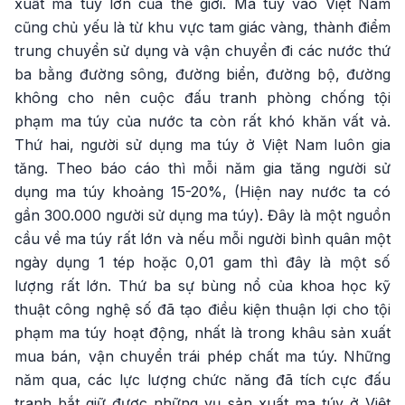
xuất ma tuý lớn của thế giới. Ma túy vào Việt Nam
cũng chủ yếu là từ khu vực tam giác vàng, thành điểm
trung chuyển sử dụng và vận chuyển đi các nước thứ
ba bằng đường sông, đường biển, đường bộ, đường
không cho nên cuộc đấu tranh phòng chống tội
phạm ma túy của nước ta còn rất khó khăn vất vả.
Thứ hai, người sử dụng ma túy ở Việt Nam luôn gia
tăng. Theo báo cáo thì mỗi năm gia tăng người sử
dụng ma túy khoảng 15-20%, (Hiện nay nước ta có
gần 300.000 người sử dụng ma túy). Đây là một nguồn
cầu về ma túy rất lớn và nếu mỗi người bình quân một
ngày dụng 1 tép hoặc 0,01 gam thì đây là một số
lượng rất lớn. Thứ ba sự bùng nổ của khoa học kỹ
thuật công nghệ số đã tạo điều kiện thuận lợi cho tội
phạm ma túy hoạt động, nhất là trong khâu sản xuất
mua bán, vận chuyển trái phép chất ma túy. Những
năm qua, các lực lượng chức năng đã tích cực đấu
tranh bắt giữ được những vụ sản xuất ma túy ở Việt