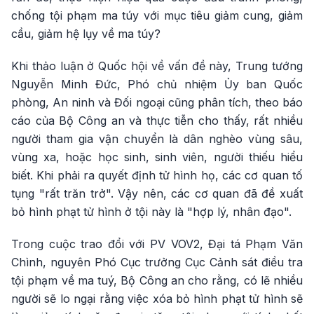
chống tội phạm ma túy với mục tiêu giảm cung, giảm
cầu, giảm hệ lụy về ma túy?
Khi thảo luận ở Quốc hội về vấn đề này, Trung tướng
Nguyễn Minh Đức, Phó chủ nhiệm Ủy ban Quốc
phòng, An ninh và Đối ngoại cũng phân tích, theo báo
cáo của Bộ Công an và thực tiễn cho thấy, rất nhiều
người tham gia vận chuyển là dân nghèo vùng sâu,
vùng xa, hoặc học sinh, sinh viên, người thiếu hiểu
biết. Khi phải ra quyết định tử hình họ, các cơ quan tố
tụng "rất trăn trở". Vậy nên, các cơ quan đã đề xuất
bỏ hình phạt tử hình ở tội này là "hợp lý, nhân đạo".
Trong cuộc trao đổi với PV VOV2, Đại tá Phạm Văn
Chình, nguyên Phó Cục trưởng Cục Cảnh sát điều tra
tội phạm về ma tuý, Bộ Công an cho rằng, có lẽ nhiều
người sẽ lo ngại rằng việc xóa bỏ hình phạt tử hình sẽ