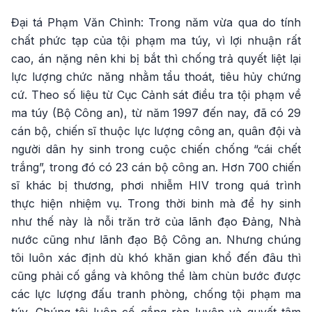
Đại tá Phạm Văn Chình: Trong năm vừa qua do tính
chất phức tạp của tội phạm ma túy, vì lợi nhuận rất
cao, án nặng nên khi bị bắt thì chống trả quyết liệt lại
lực lượng chức năng nhằm tẩu thoát, tiêu hủy chứng
cứ. Theo số liệu từ Cục Cảnh sát điều tra tội phạm về
ma túy (Bộ Công an), từ năm 1997 đến nay, đã có 29
cán bộ, chiến sĩ thuộc lực lượng công an, quân đội và
người dân hy sinh trong cuộc chiến chống “cái chết
trắng”, trong đó có 23 cán bộ công an. Hơn 700 chiến
sĩ khác bị thương, phơi nhiễm HIV trong quá trình
thực hiện nhiệm vụ. Trong thời binh mà để hy sinh
như thế này là nỗi trăn trở của lãnh đạo Đảng, Nhà
nước cũng như lãnh đạo Bộ Công an. Nhưng chúng
tôi luôn xác định dù khó khăn gian khổ đến đâu thì
cũng phải cố gắng và không thể làm chùn bước được
các lực lượng đấu tranh phòng, chống tội phạm ma