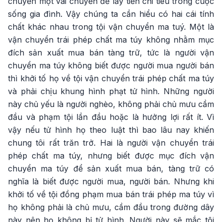
chuyển một vài chuyến để lấy tiền chi tiêu trong cuộc
sống gia đình. Vậy chúng ta cần hiểu có hai cái tính
chất khác nhau trong tội vận chuyển ma tuý. Một là
vận chuyển trái phép chất ma túy không nhằm mục
đích sản xuất mua bán tàng trữ, tức là người vận
chuyển ma túy không biết được người mua người bán
thì khởi tố họ về tội vận chuyển trái phép chất ma túy
và phải chịu khung hình phạt tử hình. Những người
này chủ yếu là người nghèo, không phải chủ mưu cầm
đầu và phạm tội lần đầu hoặc là hưởng lợi rất ít. Vì
vậy nếu tử hình họ theo luật thì bao lâu nay khiến
chung tôi rất trăn trở. Hai là người vận chuyển trái
phép chất ma túy, nhưng biết được mục đích vận
chuyển ma túy để sản xuất mua bán, tàng trữ có
nghĩa là biết được người mua, người bán. Nhưng khi
khởi tố về tội đồng phạm mua bán trái phép ma túy vì
họ không phải là chủ mưu, cầm đầu trong đường dây
này nên họ không bị tử hình. Người này sẽ mắc tội