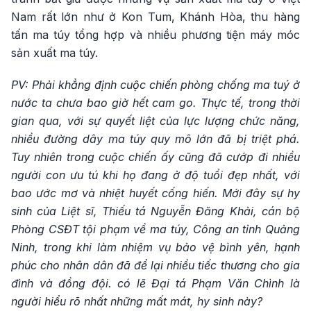
Nam rất lớn như ở Kon Tum, Khánh Hòa, thu hàng
tấn ma túy tổng hợp và nhiều phương tiện máy móc
sản xuất ma túy.
PV: Phải khẳng định cuộc chiến phòng chống ma tuý ở
nước ta chưa bao giờ hết cam go. Thực tế, trong thời
gian qua, với sự quyết liệt của lực lượng chức năng,
nhiều đường dây ma túy quy mô lớn đã bị triệt phá.
Tuy nhiên trong cuộc chiến ấy cũng đã cướp đi nhiều
người con ưu tú khi họ đang ở độ tuổi đẹp nhất, với
bao ước mơ và nhiệt huyết cống hiến. Mới đây sự hy
sinh của Liệt sĩ, Thiếu tá Nguyễn Đăng Khải, cán bộ
Phòng CSĐT tội phạm về ma túy, Công an tỉnh Quảng
Ninh, trong khi làm nhiệm vụ bảo vệ bình yên, hạnh
phúc cho nhân dân đã để lại nhiều tiếc thương cho gia
đình và đồng đội. có lẽ Đại tá Phạm Văn Chình là
người hiểu rõ nhất những mất mát, hy sinh này?