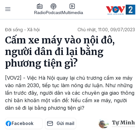
Nhảy đến nội dung
Podcast
Radio
Multimedia
Main navigation
Đời sống - Xã hội
Chủ nhật, 11:00, 09/07/2023
Cấm xe máy vào nội đô,
người dân đi lại bằng
phương tiện gì?
[VOV2] - Việc Hà Nội quay lại chủ trương cấm xe máy
vào năm 2030, tiếp tục làm nóng dư luận. Như những
lần trước đây, người dân và các chuyên gia giao thông
chỉ băn khoăn một vấn đề: Nếu cấm xe máy, người
dân sẽ đi lại bằng phương tiện gì?
Tự Minh
Facebook
Gửi mail