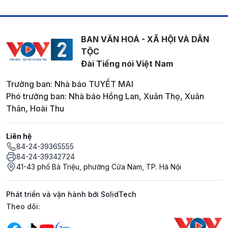
BAN VĂN HOÁ - XÃ HỘI VÀ DÂN
TỘC
Đài Tiếng nói Việt Nam
Trưởng ban: Nhà báo TUYẾT MAI
Phó trưởng ban: Nhà báo Hồng Lan, Xuân Thọ, Xuân
Thân, Hoài Thu
Liên hệ
84-24-39365555
84-24-39342724
41-43 phố Bà Triệu, phường Cửa Nam, TP. Hà Nội
Phát triển và vận hành bởi SolidTech
Mạng xã hội
Theo dõi: