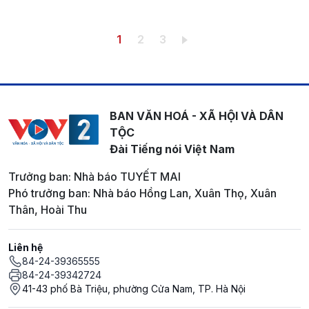
Pagination
Trang hiện thời
Trang
Trang
1
2
3
BAN VĂN HOÁ - XÃ HỘI VÀ DÂN
TỘC
Đài Tiếng nói Việt Nam
Trưởng ban: Nhà báo TUYẾT MAI
Phó trưởng ban: Nhà báo Hồng Lan, Xuân Thọ, Xuân
Thân, Hoài Thu
Liên hệ
84-24-39365555
84-24-39342724
41-43 phố Bà Triệu, phường Cửa Nam, TP. Hà Nội