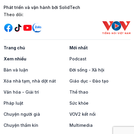
Phát triển và vận hành bởi SolidTech
Mạng xã hội
Theo dõi:
Trang chủ
Mới nhất
Xem nhiều
Podcast
Bàn và luận
Đời sống - Xã hội
Xóa nhà tạm, nhà dột nát
Giáo dục - Đào tạo
Văn hóa - Giải trí
Thể thao
Pháp luật
Sức khỏe
Chuyện người già
VOV2 kết nối
Chuyện thầm kín
Multimedia