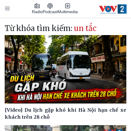
Nhảy đến nội dung
Podcast
Radio
Multimedia
Main navigation
Từ khóa tìm kiếm:
un tắc
[Video] Du lịch gặp khó khi Hà Nội hạn chế xe
khách trên 28 chỗ