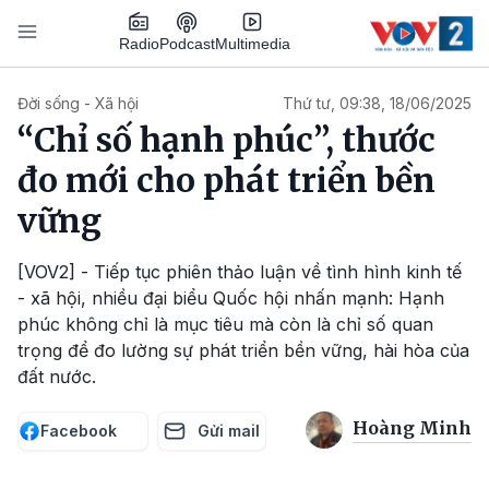
Nhảy đến nội dung
Podcast
Radio
Multimedia
Main navigation
Đời sống - Xã hội
Thứ tư, 09:38, 18/06/2025
“Chỉ số hạnh phúc”, thước
đo mới cho phát triển bền
vững
[VOV2] - Tiếp tục phiên thảo luận về tình hình kinh tế
- xã hội, nhiều đại biểu Quốc hội nhấn mạnh: Hạnh
phúc không chỉ là mục tiêu mà còn là chỉ số quan
trọng để đo lường sự phát triển bền vững, hài hòa của
đất nước.
Hoàng Minh
Facebook
Gửi mail