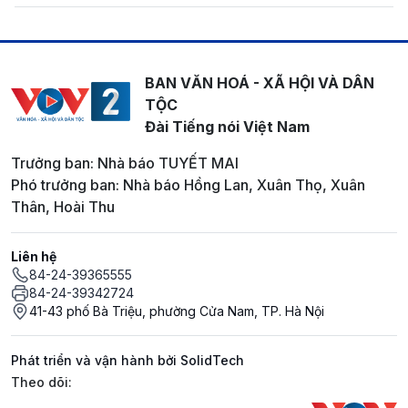
BAN VĂN HOÁ - XÃ HỘI VÀ DÂN
TỘC
Đài Tiếng nói Việt Nam
Trưởng ban: Nhà báo TUYẾT MAI
Phó trưởng ban: Nhà báo Hồng Lan, Xuân Thọ, Xuân
Thân, Hoài Thu
Liên hệ
84-24-39365555
84-24-39342724
41-43 phố Bà Triệu, phường Cửa Nam, TP. Hà Nội
Phát triển và vận hành bởi SolidTech
Mạng xã hội
Theo dõi: