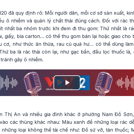
20 đã quy định rõ: Mỗi người dân, mỗi cơ sở sản xuất, ki
ểu ô nhiễm và quản lý chất thải đúng cách. Đối với rác thả
ít nhất ba nhóm trước khi đem đi thu gom: Thứ nhất là rác
i, giấy, bìa carton… có thể thu gom bán lại hoặc giao cho 
ữu cơ, như thức ăn thừa, rau củ quả hư… có thể dùng là
Thứ ba là rác thải còn lại, như gạc bẩn, đầu lọc thuốc lá
 tránh gây ô nhiễm.
Play
Video
n Thị An và nhiều gia đình khác ở phường Nam Đồ Sơn,
nh vào các thùng khác nhau: Màu xanh để những loại rác d
những loại không thể tái chế như: Đồ sứ vỡ, tàn thuốc; M