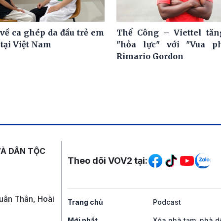
về ca ghép da đầu trẻ em
Thể Công – Viettel tă
 tại Việt Nam
"hỏa lực" với "Vua ph
Rimario Gordon
Mạng xã hội
VÀ DÂN TỘC
Theo dõi VOV2 tại:
uân Thân, Hoài
Trang chủ
Podcast
Mới nhất
Xóa nhà tạm, nhà d