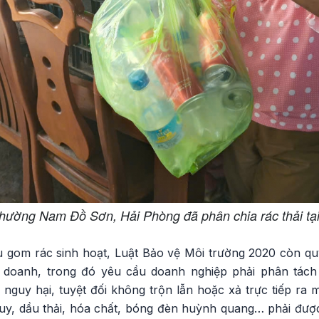
hường Nam Đồ Sơn, Hải Phòng đã phân chia rác thải tạ
u gom rác sinh hoạt, Luật Bảo vệ Môi trường 2020 còn qu
h doanh, trong đó yêu cầu doanh nghiệp phải phân tách 
 nguy hại, tuyệt đối không trộn lẫn hoặc xả trực tiếp ra m
quy, dầu thải, hóa chất, bóng đèn huỳnh quang… phải được