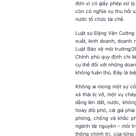
đơn vị có giấy phép xử lý
còn có nghĩa vụ thu hồi 
nước tổ chức tái chế.
Luật sư Đặng Văn Cường –
xuất, kinh doanh, doanh n
Luật Bảo vệ môi trường/2
Chính phủ quy định chi t
cụ thể đối với những doa
không tuân thủ. Đây là biện
Không ai mong một sự cố 
xả thải bị vỡ, một vụ chá
dẳng lên đất, nước, không
hoay đối phó, cái giá phải
phòng, chống và khắc phụ
ngành tài nguyên – môi t
thống chính trị, của từn