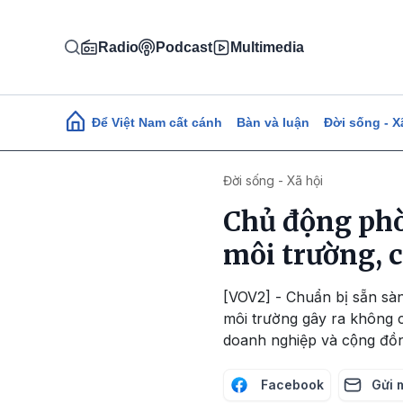
Nhảy đến nội dung
Radio
Podcast
Multimedia
Main navigation
Để Việt Nam cất cánh
Bàn và luận
Đời sống - X
Đời sống - Xã hội
Chủ động phò
môi trường, c
[VOV2] - Chuẩn bị sẵn sà
môi trường gây ra không ch
doanh nghiệp và cộng đồ
Facebook
Gửi 