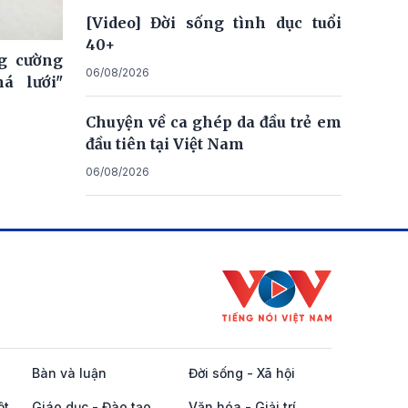
[Video] Đời sống tình dục tuổi
40+
ng cường
06/08/2026
á lưới"
Chuyện về ca ghép da đầu trẻ em
đầu tiên tại Việt Nam
06/08/2026
Bàn và luận
Đời sống - Xã hội
ột
Giáo dục - Đào tạo
Văn hóa - Giải trí