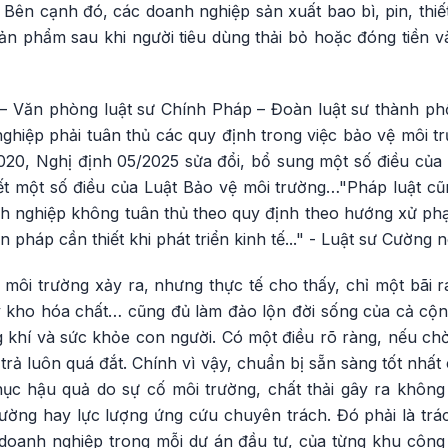
. Bên cạnh đó, các doanh nghiệp sản xuất bao bì, pin, thiết
sản phẩm sau khi người tiêu dùng thải bỏ hoặc đóng tiền 
 Văn phòng luật sư Chính Pháp – Đoàn luật sư thành phố
ghiệp phải tuân thủ các quy định trong việc bảo vệ môi t
020, Nghị định 05/2025 sửa đổi, bổ sung một số điều của
iết một số điều của Luật Bảo vệ môi trường…"Pháp luật c
nh nghiệp không tuân thủ theo quy định theo hướng xử ph
 pháp cần thiết khi phát triển kinh tế..." - Luật sư Cường n
môi trường xảy ra, nhưng thực tế cho thấy, chỉ một bãi r
y kho hóa chất… cũng đủ làm đảo lộn đời sống của cả cộng
 khí và sức khỏe con người. Có một điều rõ ràng, nếu chờ
 trả luôn quá đắt. Chính vì vậy, chuẩn bị sẵn sàng tốt nhấ
c hậu quả do sự cố môi trường, chất thải gây ra không 
rường hay lực lượng ứng cứu chuyên trách. Đó phải là tr
g doanh nghiệp trong mỗi dự án đầu tư, của từng khu công