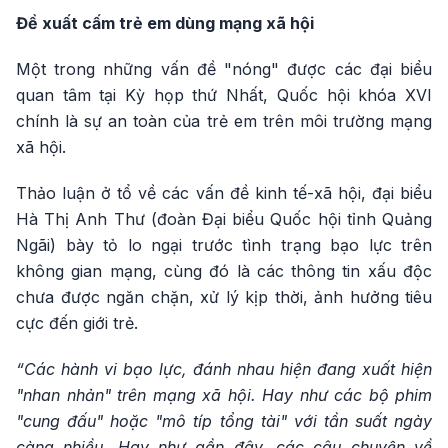
Đề xuất cấm trẻ em dùng mạng xã hội
Một trong những vấn đề "nóng" được các đại biểu
quan tâm tại Kỳ họp thứ Nhất, Quốc hội khóa XVI
chính là sự an toàn của trẻ em trên môi trường mạng
xã hội.
Thảo luận ở tổ về các vấn đề kinh tế-xã hội, đại biểu
Hà Thị Anh Thư (đoàn Đại biểu Quốc hội tỉnh Quảng
Ngãi) bày tỏ lo ngại trước tình trạng bạo lực trên
không gian mạng, cùng đó là các thông tin xấu độc
chưa được ngăn chặn, xử lý kịp thời, ảnh hưởng tiêu
cực đến giới trẻ.
“Các hành vi bạo lực, đánh nhau hiện đang xuất hiện
"nhan nhản" trên mạng xã hội. Hay như các bộ phim
"cung đấu" hoặc "mô típ tổng tài" với tần suất ngày
càng nhiều. Hay như gần đây, các câu chuyện về