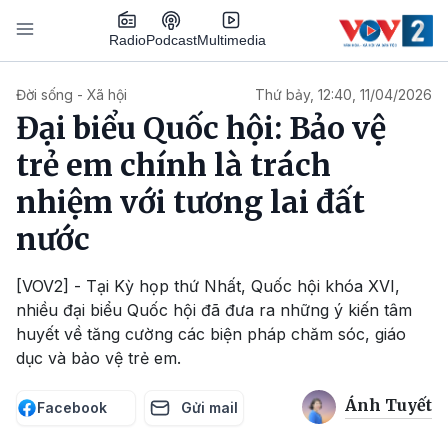
Nhảy đến nội dung
Podcast
Radio
Multimedia
Main navigation
Đời sống - Xã hội
Thứ bảy, 12:40, 11/04/2026
Đại biểu Quốc hội: Bảo vệ
trẻ em chính là trách
nhiệm với tương lai đất
nước
[VOV2] - Tại Kỳ họp thứ Nhất, Quốc hội khóa XVI,
nhiều đại biểu Quốc hội đã đưa ra những ý kiến tâm
huyết về tăng cường các biện pháp chăm sóc, giáo
dục và bảo vệ trẻ em.
Ánh Tuyết
Facebook
Gửi mail