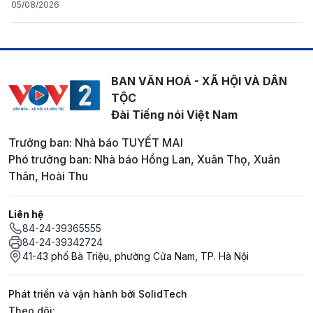
05/08/2026
BAN VĂN HOÁ - XÃ HỘI VÀ DÂN
TỘC
Đài Tiếng nói Việt Nam
Trưởng ban: Nhà báo TUYẾT MAI
Phó trưởng ban: Nhà báo Hồng Lan, Xuân Thọ, Xuân
Thân, Hoài Thu
Liên hệ
84-24-39365555
84-24-39342724
41-43 phố Bà Triệu, phường Cửa Nam, TP. Hà Nội
Phát triển và vận hành bởi SolidTech
Mạng xã hội
Theo dõi: