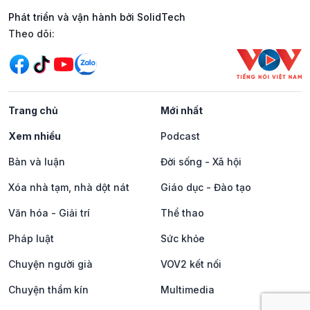
Phát triển và vận hành bởi SolidTech
Mạng xã hội
Theo dõi:
Trang chủ
Mới nhất
Xem nhiều
Podcast
Bàn và luận
Đời sống - Xã hội
Xóa nhà tạm, nhà dột nát
Giáo dục - Đào tạo
Văn hóa - Giải trí
Thể thao
Pháp luật
Sức khỏe
Chuyện người già
VOV2 kết nối
Chuyện thầm kín
Multimedia