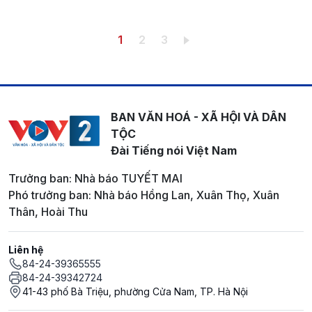
Pagination
Trang hiện thời
Trang
Trang
1
2
3
BAN VĂN HOÁ - XÃ HỘI VÀ DÂN
TỘC
Đài Tiếng nói Việt Nam
Trưởng ban: Nhà báo TUYẾT MAI
Phó trưởng ban: Nhà báo Hồng Lan, Xuân Thọ, Xuân
Thân, Hoài Thu
Liên hệ
84-24-39365555
84-24-39342724
41-43 phố Bà Triệu, phường Cửa Nam, TP. Hà Nội