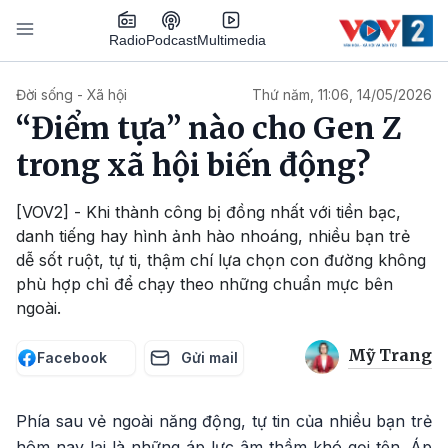
Nhảy đến nội dung
Podcast
Radio
Multimedia
Main navigation
Đời sống - Xã hội
Thứ năm, 11:06, 14/05/2026
“Điểm tựa” nào cho Gen Z
trong xã hội biến động?
[VOV2] - Khi thành công bị đồng nhất với tiền bạc,
danh tiếng hay hình ảnh hào nhoáng, nhiều bạn trẻ
dễ sốt ruột, tự ti, thậm chí lựa chọn con đường không
phù hợp chỉ để chạy theo những chuẩn mực bên
ngoài.
Mỹ Trang
Facebook
Gửi mail
Phía sau vẻ ngoài năng động, tự tin của nhiều bạn trẻ
hôm nay lại là những áp lực âm thầm khó gọi tên. Áp