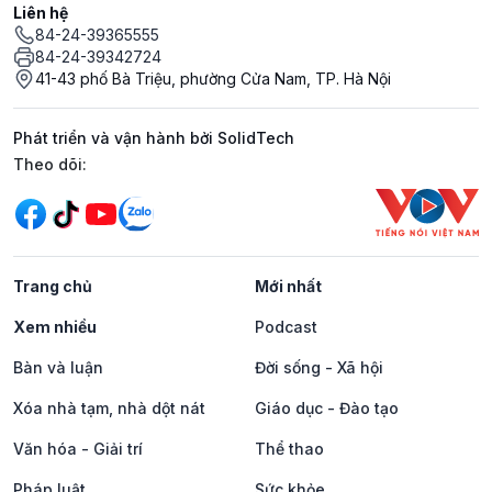
Liên hệ
84-24-39365555
84-24-39342724
41-43 phố Bà Triệu, phường Cửa Nam, TP. Hà Nội
Phát triển và vận hành bởi SolidTech
Mạng xã hội
Theo dõi:
Trang chủ
Mới nhất
Xem nhiều
Podcast
Bàn và luận
Đời sống - Xã hội
Xóa nhà tạm, nhà dột nát
Giáo dục - Đào tạo
Văn hóa - Giải trí
Thể thao
Pháp luật
Sức khỏe