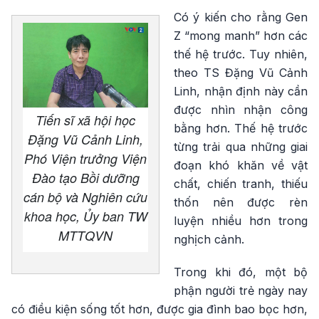
Có ý kiến cho rằng Gen
Z “mong manh” hơn các
thế hệ trước. Tuy nhiên,
theo TS Đặng Vũ Cảnh
Linh, nhận định này cần
được nhìn nhận công
Tiến sĩ xã hội học
bằng hơn. Thế hệ trước
Đặng Vũ Cảnh Linh,
từng trải qua những giai
Phó Viện trưởng Viện
đoạn khó khăn về vật
Đào tạo Bồi dưỡng
chất, chiến tranh, thiếu
cán bộ và Nghiên cứu
thốn nên được rèn
khoa học, Ủy ban TW
luyện nhiều hơn trong
MTTQVN
nghịch cảnh.
Trong khi đó, một bộ
phận người trẻ ngày nay
có điều kiện sống tốt hơn, được gia đình bao bọc hơn,