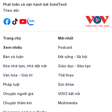
Phát triển và vận hành bởi SolidTech
Mạng xã hội
Theo dõi:
Trang chủ
Mới nhất
Xem nhiều
Podcast
Bàn và luận
Đời sống - Xã hội
Xóa nhà tạm, nhà dột nát
Giáo dục - Đào tạo
Văn hóa - Giải trí
Thể thao
Pháp luật
Sức khỏe
Chuyện người già
VOV2 kết nối
Chuyện thầm kín
Multimedia