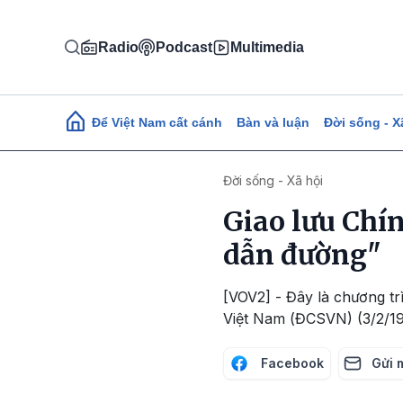
Nhảy đến nội dung
Radio
Podcast
Multimedia
Main navigation
Để Việt Nam cất cánh
Bàn và luận
Đời sống - X
Đời sống - Xã hội
Giao lưu Chí
dẫn đường"
[VOV2] - Đây là chương t
Việt Nam (ĐCSVN) (3/2/19
Facebook
Gửi 