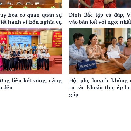
uy hóa cơ quan quân sự
Đình Bắc lập cú đúp, 
siết hành vi trốn nghĩa vụ
vào bán kết với ngôi nhấ
ờng liên kết vùng, nâng
Hội phụ huynh không đ
m đến
ra các khoản thu, ép b
góp