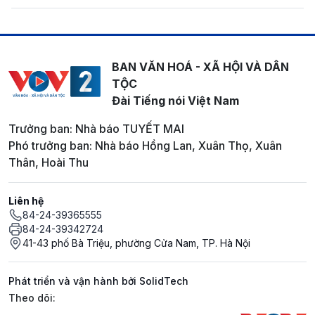
BAN VĂN HOÁ - XÃ HỘI VÀ DÂN
TỘC
Đài Tiếng nói Việt Nam
Trưởng ban: Nhà báo TUYẾT MAI
Phó trưởng ban: Nhà báo Hồng Lan, Xuân Thọ, Xuân
Thân, Hoài Thu
Liên hệ
84-24-39365555
84-24-39342724
41-43 phố Bà Triệu, phường Cửa Nam, TP. Hà Nội
Phát triển và vận hành bởi SolidTech
Mạng xã hội
Theo dõi: