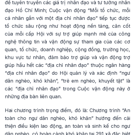
để tuyên truyền các giá trị nhân đạo và tư tưởng nhân
đạo Hồ Chí Minh; Cuộc vận động “Mỗi tổ chức, mỗi
cá nhân gắn với một địa chỉ nhân đạo” tiếp tục được
tổ chức sâu rộng như hoạt động nền tảng, căn cốt
của mỗi cấp Hội với sự trợ giúp mạnh mẽ của công
nghệ thông tin và vận động sự tham gia của các cơ
quan, tổ chức, doanh nghiệp, cộng đồng, trường học,
khu vực tư nhân, đảm bảo trợ giúp và vận động trợ
giúp hầu hết các “địa chỉ nhân đạo” thuộc ngân hàng
“địa chỉ nhân đạo” do Hội quản lý và xác định “ngư
dân nghèo, khó khăn”, “trẻ em nghèo, khuyết tật” là
các “địa chỉ nhân đạo” trong Cuộc vận động này ở
những địa bàn liên quan.
Hai chương trình trọng điểm, đó là: Chương trình “An
toàn cho ngư dân nghèo, khó khăn” hướng đến cải
thiện điều kiện lao động, an toàn và sinh kế cho ngư
dân nghèo, có hoàn cảnh khó khăn tại 291 xã đặc biệt