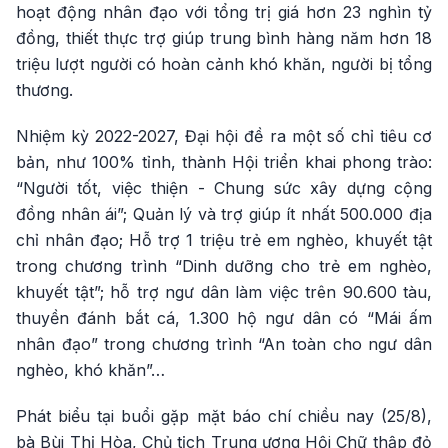
hoạt động nhân đạo với tổng trị giá hơn 23 nghìn tỷ
đồng, thiết thực trợ giúp trung bình hàng năm hơn 18
triệu lượt người có hoàn cảnh khó khăn, người bị tổng
thương.
Nhiệm kỳ 2022-2027, Đại hội đề ra một số chỉ tiêu cơ
bản, như 100% tỉnh, thành Hội triển khai phong trào:
“Người tốt, việc thiện - Chung sức xây dựng cộng
đồng nhân ái”; Quản lý và trợ giúp ít nhất 500.000 địa
chỉ nhân đạo; Hỗ trợ 1 triệu trẻ em nghèo, khuyết tật
trong chương trình “Dinh dưỡng cho trẻ em nghèo,
khuyết tật”; hỗ trợ ngư dân làm việc trên 90.600 tàu,
thuyền đánh bắt cá, 1.300 hộ ngư dân có “Mái ấm
nhân đạo” trong chương trình “An toàn cho ngư dân
nghèo, khó khăn”…
Phát biểu tại buổi gặp mặt báo chí chiều nay (25/8),
bà Bùi Thị Hòa, Chủ tịch Trung ương Hội Chữ thập đỏ