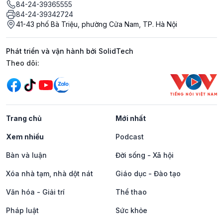
84-24-39365555
84-24-39342724
41-43 phố Bà Triệu, phường Cửa Nam, TP. Hà Nội
Phát triển và vận hành bởi SolidTech
Mạng xã hội
Theo dõi:
Trang chủ
Mới nhất
Xem nhiều
Podcast
Bàn và luận
Đời sống - Xã hội
Xóa nhà tạm, nhà dột nát
Giáo dục - Đào tạo
Văn hóa - Giải trí
Thể thao
Pháp luật
Sức khỏe