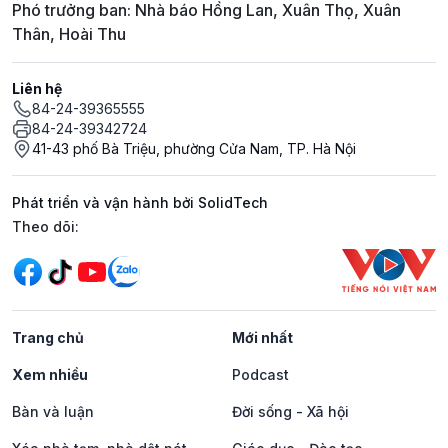
Phó trưởng ban: Nhà báo Hồng Lan, Xuân Thọ, Xuân
Thân, Hoài Thu
Liên hệ
84-24-39365555
84-24-39342724
41-43 phố Bà Triệu, phường Cửa Nam, TP. Hà Nội
Phát triển và vận hành bởi SolidTech
Mạng xã hội
Theo dõi:
Trang chủ
Mới nhất
Xem nhiều
Podcast
Bàn và luận
Đời sống - Xã hội