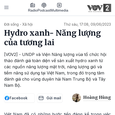
Nhảy đến nội dung
Podcast
Radio
Multimedia
Main navigation
Đời sống - Xã hội
Thứ sáu, 17:08, 09/06/2023
Hydro xanh- Năng lượng
của tương lai
[VOV2] - UNDP và Viện Năng lượng vùa tổ chức hội
thảo đánh giá toàn diện về sản xuất hydro xanh từ
các nguồn năng lượng mặt trời, năng lượng gió và
tiềm năng sử dụng tại Việt Nam, trong đó trọng tâm
đánh giá cho vùng duyên hải Nam Trung Bộ và Tây
Nam Bộ.
Hoàng Hùng
Facebook
Gửi mail
Việt Nam đã có những bước tiến đáng kể trong việc