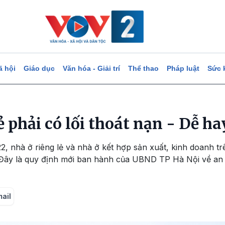
ã hội
Giáo dục
Văn hóa - Giải trí
Thể thao
Pháp luật
Sức 
ẻ phải có lối thoát nạn - Dễ h
2, nhà ở riêng lẻ và nhà ở kết hợp sản xuất, kinh doanh t
n. Đây là quy định mới ban hành của UBND TP Hà Nội về a
mail