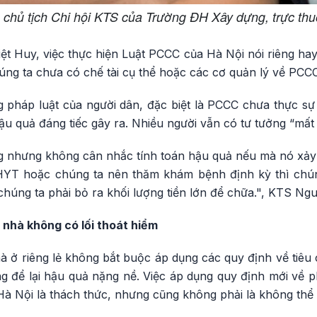
chủ tịch Chi hội KTS của Trường ĐH Xây dựng, trực thu
t Huy, việc thực hiện Luật PCCC của Hà Nội nói riêng ha
húng ta chưa có chế tài cụ thể hoặc các cơ quản lý về PC
g pháp luật của người dân, đặc biệt là PCCC chưa thực sự
 quả đáng tiếc gây ra. Nhiều người vẫn có tư tưởng “mất 
g nhưng không cân nhắc tính toán hậu quả nếu mà nó xảy 
YT hoặc chúng ta nên thăm khám bệnh định kỳ thì chúng
 chúng ta phải bỏ ra khối lượng tiền lớn để chữa.", KTS N
 nhà không có lối thoát hiểm
à ở riêng lẻ không bắt buộc áp dụng các quy định về tiêu
g để lại hậu quả nặng nề. Việc áp dụng quy định mới về p
 Nội là thách thức, nhưng cũng không phải là không thể 