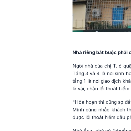
Nhà riêng bắt buộc phải c
Ngôi nhà của chị T. ở qu
Tầng 3 và 4 là nơi sinh h
tầng 1 là nơi giao dịch k
là vải, chắn lối thoát hiể
"Hỏa hoạn thì cũng sợ đấy
Mình cũng nhắc khách thư
được lối thoát hiểm đâu phả
Nhà ống, nhà có “chuồng 