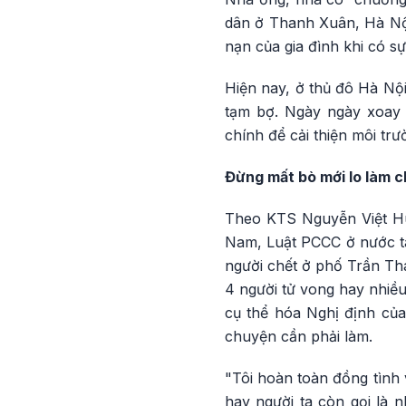
dân ở Thanh Xuân, Hà Nội 
nạn của gia đình khi có s
Hiện nay, ở thủ đô Hà Nộ
tạm bợ. Ngày ngày xoay 
chính để cải thiện môi trư
Đừng mất bò mới lo làm 
Theo KTS Nguyễn Việt Huy
Nam, Luật PCCC ở nước ta
người chết ở phố Trần Th
4 người tử vong hay nhiều
cụ thể hóa Nghị định củ
chuyện cần phải làm.
"Tôi hoàn toàn đồng tình v
hay người ta còn gọi là