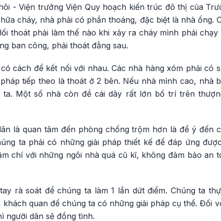
i - Viện trưởng Viện Quy hoạch kiến trúc đô thị của Tr
ữa cháy, nhà phải có phần thoáng, đặc biệt là nhà ống. 
 lối thoát phải làm thế nào khi xảy ra cháy mình phải chạ
ng ban công, phải thoát đằng sau.
có cách để kết nối với nhau. Các nhà hàng xóm phải có sự
 pháp tiếp theo là thoát ở 2 bên. Nếu nhà mình cao, nhà 
 ta. Một số nhà còn để cái dây rất lớn bố trí trên thượ
dân là quan tâm đến phòng chống trộm hơn là để ý đến 
úng ta phải có những giải pháp thiết kế để đáp ứng đượ
m chí với những ngôi nhà quá cũ kĩ, không đảm bảo an t
y rà soát để chúng ta làm 1 lần dứt điểm. Chúng ta th
h khách quan để chúng ta có những giải pháp cụ thể. Đối vớ
ì người dân sẽ đồng tình.