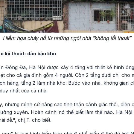
Hiểm họa cháy nổ từ những ngôi nhà "không lối thoát"
ó lối thoát: dân bảo khó
ận Đống Đa, Hà Nội được xây 4 tầng với thiết kế hình ốn
oạt cho cả gia đình gồm 4 người. Còn 2 tầng dưới chị cho
hách hàng, tầng 2 làm nhà kho. Bước vào nhà, không gian ch
m duy nhất của cả nhà.
, nhưng mình cứ nâng cao tinh thần cảnh giác thôi, điện 
ờng xuyên. Hoàn cảnh nó thế biết làm thế nào. Hà Nội 
i dễ.", chị T. cho biết.
cọp” là loại hình kiến trúc nhà ở phổ biến ở thủ đô Hà N