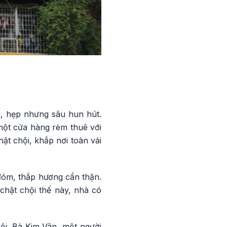
g, hẹp nhưng sâu hun hút.
 một cửa hàng rèm thuê với
ật chội, khắp nơi toàn vải
đóm, thắp hương cẩn thận.
chật chội thế này, nhà có
ội. Bà Kim Vân, một người