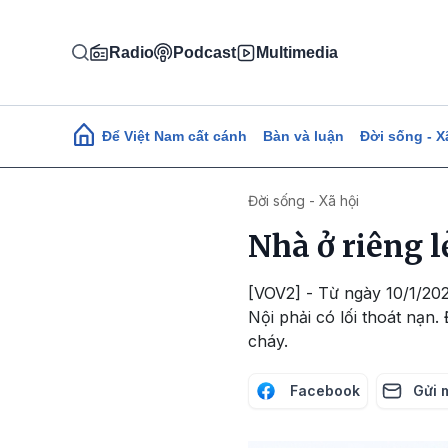
Nhảy đến nội dung
Radio
Podcast
Multimedia
Main navigation
Để Việt Nam cất cánh
Bàn và luận
Đời sống - X
Đời sống - Xã hội
Nhà ở riêng l
[VOV2] - Từ ngày 10/1/202
Nội phải có lối thoát nạ
cháy.
Facebook
Gửi 