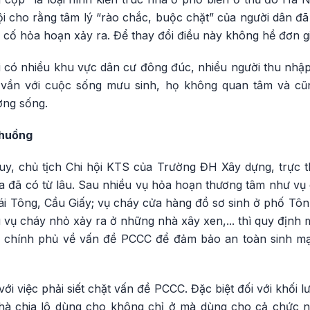
cho rằng tâm lý “rào chắc, buộc chặt” của người dân đã v
ự cố hỏa hoạn xảy ra. Để thay đổi điều này không hề đơn g
i có nhiều khu vực dân cư đông đúc, nhiều người thu nhập
vần với cuộc sống mưu sinh, họ không quan tâm và cũ
ờng sống.
chuồng
, chủ tịch Chi hội KTS của Trường ĐH Xây dựng, trực th
 đã có từ lâu. Sau nhiều vụ hỏa hoạn thương tâm như vụ
ái Tông, Cầu Giấy; vụ cháy cửa hàng đồ sơ sinh ở phố Tôn
 vụ cháy nhỏ xảy ra ở những nhà xây xen,... thì quy định m
a chính phủ về vấn đề PCCC để đảm bảo an toàn sinh mạ
ới việc phải siết chặt vấn đề PCCC. Đặc biệt đối với khối 
 nhà chia lô dùng cho không chỉ ở mà dùng cho cả chức 