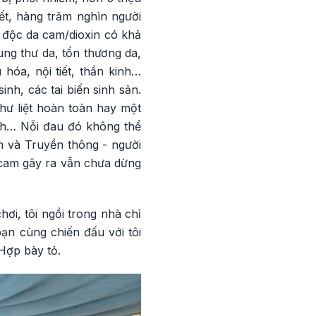
ết, hàng trăm nghìn người
t độc da cam/dioxin có khả
ng thư da, tổn thương da,
hóa, nội tiết, thần kinh…
nh, các tai biến sinh sản.
hư liệt hoàn toàn hay một
sinh… Nỗi đau đó không thể
n và Truyền thông - người
 cam gây ra vẫn chưa dừng
ơi, tôi ngồi trong nhà chỉ
bạn cùng chiến đấu với tôi
Hợp bày tỏ.