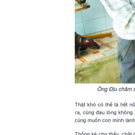
Ông Địu chăm só
Thật khó có thể tả hết n
ra, cũng đau lòng không 
cũng muốn con mình lành l
Thống kê cho thấy, chất đ