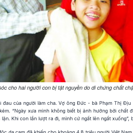
c cho hai người con bị tật nguyền do di chứng chất ch
ối đau của người làm cha. Vợ ông Đức - bà Phạm Thị Địu l
kém. “Ngày xưa mình không biết bị ảnh hưởng bởi chất đ
ặn. Khi con lần lượt ra đi, mình cứ ngất lên ngất xuống”, 
ộc da cam đã khiến cho khoảng 4,8 triệu người Việt Nam b