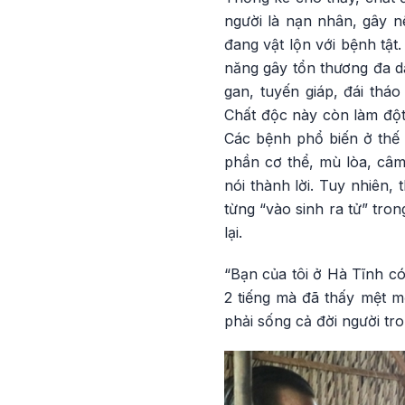
người là nạn nhân, gây n
đang vật lộn với bệnh tật
năng gây tổn thương đa dạ
gan, tuyến giáp, đái tháo
Chất độc này còn làm đột 
Các bệnh phổ biến ở thế 
phần cơ thể, mù lòa, câm,
nói thành lời. Tuy nhiên
từng “vào sinh ra tử” tr
lại.
“Bạn của tôi ở Hà Tĩnh có
2 tiếng mà đã thấy mệt mỏ
phải sống cả đời người tr