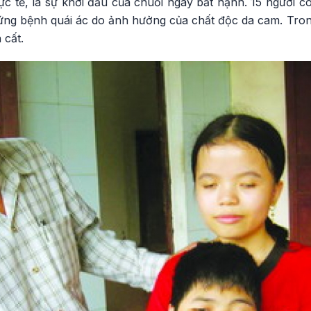
 tế, là sự khởi đầu của chuỗi ngày bất hạnh. 15 người co
ứng bệnh quái ác do ảnh hưởng của chất độc da cam. Trong
 cất.