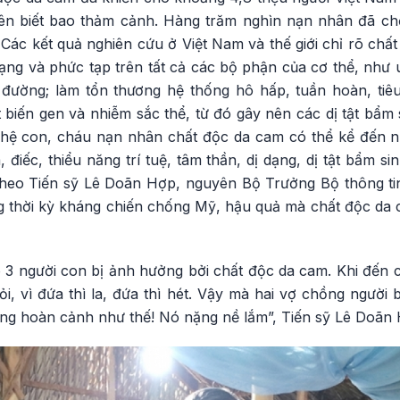
ên biết bao thảm cảnh. Hàng trăm nghìn nạn nhân đã ch
. Các kết quả nghiên cứu ở Việt Nam và thế giới chỉ rõ chấ
ng và phức tạp trên tất cả các bộ phận của cơ thể, như u
 đường; làm tổn thương hệ thống hô hấp, tuần hoàn, tiêu 
biến gen và nhiễm sắc thể, từ đó gây nên các dị tật bẩm si
hệ con, cháu nạn nhân chất độc da cam có thể kể đến n
 điếc, thiểu năng trí tuệ, tâm thần, dị dạng, dị tật bẩm 
, theo Tiến sỹ Lê Doãn Hợp, nguyên Bộ Trưởng Bộ thông ti
ong thời kỳ kháng chiến chống Mỹ, hậu quả mà chất độc da
 3 người con bị ảnh hưởng bởi chất độc da cam. Khi đến ch
i, vì đứa thì la, đứa thì hét. Vậy mà hai vợ chồng người 
ong hoàn cảnh như thế! Nó nặng nề lắm”, Tiến sỹ Lê Doãn 