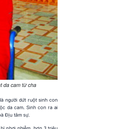
ật da cam từ cha
à người dứt ruột sinh con
ộc da cam. Sinh con ra ai
bà Địu tâm sự.
ị phơi nhiễm, hơn 3 triệu