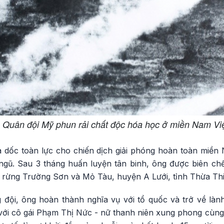
Quân đội Mỹ phun rải chất độc hóa học ở miền Nam Việ
a dốc toàn lực cho chiến dịch giải phóng hoàn toàn miền
gũ. Sau 3 tháng huấn luyện tân binh, ông được biên chế 
ng rừng Trường Sơn và Mỏ Tàu, huyện A Lưới, tỉnh Thừa Th
ội, ông hoàn thành nghĩa vụ với tổ quốc và trở về lành 
 với cô gái Phạm Thị Nức - nữ thanh niên xung phong cùn