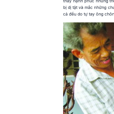
thấy hạnh phúc nhưng thực
bị dị tật và mắc những ch
cả đều do tự tay ông chôn