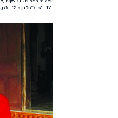
n, ngay từ khi sinh ra đều
 đó, 12 người đã mất. Tất