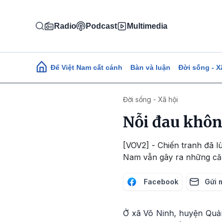
Nhảy đến nội dung
Radio
Podcast
Multimedia
Main navigation
Để Việt Nam cất cánh
Bàn và luận
Đời sống - X
Đời sống - Xã hội
Nỗi đau khôn
[VOV2] - Chiến tranh đã l
Nam vẫn gây ra những căn
Facebook
Gửi 
Ở xã Võ Ninh, huyện Quả