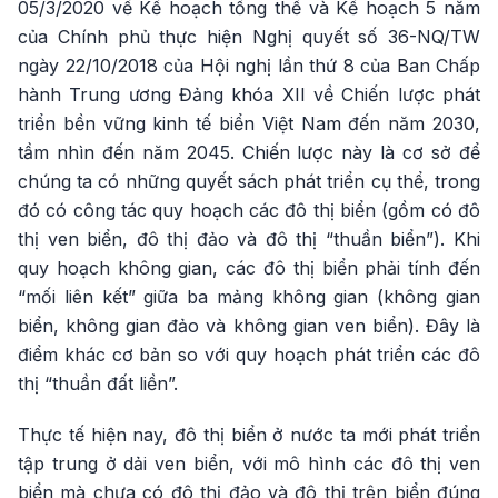
05/3/2020 về Kế hoạch tổng thể và Kế hoạch 5 năm
của Chính phủ thực hiện Nghị quyết số 36-NQ/TW
ngày 22/10/2018 của Hội nghị lần thứ 8 của Ban Chấp
hành Trung ương Đảng khóa XII về Chiến lược phát
triển bền vững kinh tế biển Việt Nam đến năm 2030,
tầm nhìn đến năm 2045. Chiến lược này là cơ sở để
chúng ta có những quyết sách phát triển cụ thể, trong
đó có công tác quy hoạch các đô thị biển (gồm có đô
thị ven biển, đô thị đảo và đô thị “thuần biển”). Khi
quy hoạch không gian, các đô thị biển phải tính đến
“mối liên kết” giữa ba mảng không gian (không gian
biển, không gian đảo và không gian ven biển). Đây là
điểm khác cơ bản so với quy hoạch phát triển các đô
thị “thuần đất liền”.
Thực tế hiện nay, đô thị biển ở nước ta mới phát triển
tập trung ở dải ven biển, với mô hình các đô thị ven
biển mà chưa có đô thị đảo và đô thị trên biển đúng