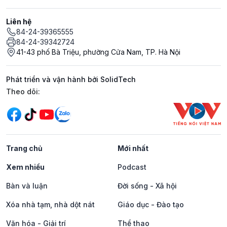
Liên hệ
84-24-39365555
84-24-39342724
41-43 phố Bà Triệu, phường Cửa Nam, TP. Hà Nội
Phát triển và vận hành bởi SolidTech
Mạng xã hội
Theo dõi:
Trang chủ
Mới nhất
Xem nhiều
Podcast
Bàn và luận
Đời sống - Xã hội
Xóa nhà tạm, nhà dột nát
Giáo dục - Đào tạo
Văn hóa - Giải trí
Thể thao