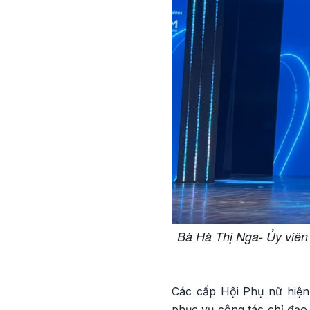
Bà Hà Thị Nga- Ủy viên
Các cấp Hội Phụ nữ hiện
phục vụ công tác chỉ đạo,