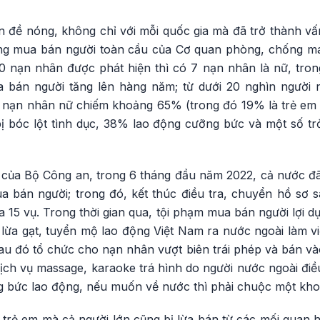
n đề nóng, không chỉ với mỗi quốc gia mà đã trở thành vấ
ng mua bán người toàn cầu của Cơ quan phòng, chống ma
 nạn nhân được phát hiện thì có 7 nạn nhân là nữ, tron
 bán người tăng lên hàng năm; từ dưới 20 nghìn ngườ
 nạn nhân nữ chiếm khoảng 65% (trong đó 19% là trẻ em gá
 bóc lột tình dục, 38% lao động cưỡng bức và một số t
u của Bộ Công an, trong 6 tháng đầu năm 2022, cả nước đã 
a bán người; trong đó, kết thúc điều tra, chuyển hồ sơ s
ra 15 vụ. Trong thời gian qua, tội phạm mua bán người lợi d
 lừa gạt, tuyển mộ lao động Việt Nam ra nước ngoài làm v
au đó tổ chức cho nạn nhân vượt biên trái phép và bán và
ịch vụ massage, karaoke trá hình do người nước ngoài điề
 bức lao động, nếu muốn về nước thì phải chuộc một khoản
trẻ em mà cả người lớn cũng bị lừa bán từ các mối quan h