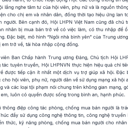
i lắng nghe tâm tư của hội viên, phụ nữ và là nguồn thôn
iện cho chị em và nhân dân, đồng thời tạo hiệu ứng lan t
 người. Bên cạnh đó, Hội LHPN Việt Nam cũng đã chú tr
nạn nhân bị mua bán trở về có việc làm, có thu nhập để ổ
ng. Đặc biệt, mô hình “Ngôi nhà bình yên” của Trung ương
ị em trở về, tái hòa nhập cộng đồng.
viên Ban Chấp hành Trung ương Đảng, Chủ tịch Hội LHPN 
 tác tuyên truyền, Hội LHPNVN thực hiện hiệu quả chỉ ti
ề được tiếp cận ít nhất một dịch vụ trợ giúp xã hội. Đặc 
cho hội viên, phụ nữ, người dân về sử dụng mạng xã hội a
g và các loại tội phạm nói chung trên không gian mạng, g
ẻ em, luôn có quyền được sống trong bình an, hạnh phúc.
i thông điệp công tác phòng, chống mua bán người là tr
. Thúc đẩy sử dụng công nghệ thông tin, công nghệ truyền
iến thức, kỹ năng phòng, chống mua bán người cho nhân 