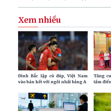
Xem nhiều
Đình Bắc lập cú đúp, Việt Nam
Tăng cư
vào bán kết với ngôi nhất bảng A
tầm điể