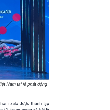
ệt Nam tại lễ phát động
nhóm zalo được thành lập
n tử, trang mạng xã hội là