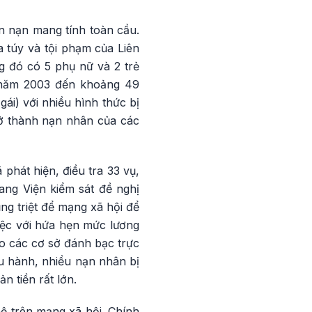
n nạn mang tính toàn cầu.
 túy và tội phạm của Liên
g đó có 5 phụ nữ và 2 trẻ
i năm 2003 đến khoảng 49
i) với nhiều hình thức bị
rở thành nạn nhân của các
phát hiện, điều tra 33 vụ,
ang Viện kiểm sát đề nghị
ụng triệt để mạng xã hội để
iệc với hứa hẹn mức lương
o các cơ sở đánh bạc trực
u hành, nhiều nạn nhân bị
 tiền rất lớn.
ệ trên mạng xã hội. Chính