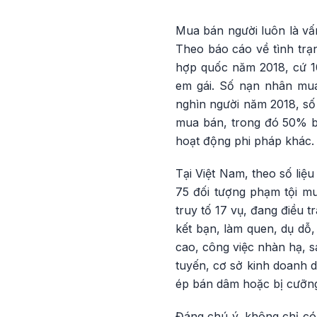
Mua bán người luôn là vấ
Theo báo cáo về tình trạ
hợp quốc năm 2018, cứ 10
em gái. Số nạn nhân mua
nghìn người năm 2018, số
mua bán, trong đó 50% bị
hoạt động phi pháp khác.
Tại Việt Nam, theo số liệ
75 đối tượng phạm tội mu
truy tố 17 vụ, đang điều t
kết bạn, làm quen, dụ dỗ,
cao, công việc nhàn hạ, s
tuyến, cơ sở kinh doanh d
ép bán dâm hoặc bị cưỡng
Đáng chú ý, không chỉ có 