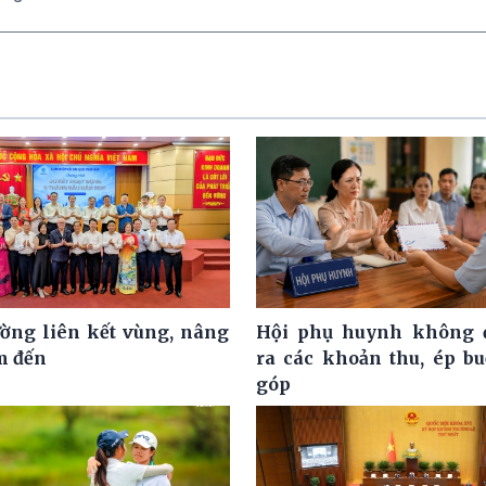
ờng liên kết vùng, nâng
Hội phụ huynh không đ
m đến
ra các khoản thu, ép b
góp