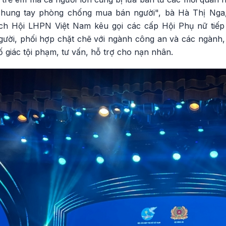
 "chung tay phòng chống mua bán người", bà Hà Thị Ng
ch Hội LHPN Việt Nam kêu gọi các cấp Hội Phụ nữ tiế
ời, phối hợp chặt chẽ với ngành công an và các ngành,
tố giác tội phạm, tư vấn, hỗ trợ cho nạn nhân.