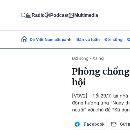
Nhảy đến nội dung
Radio
Podcast
Multimedia
Main navigation
Để Việt Nam cất cánh
Bàn và luận
Đời sống - X
Đời sống - Xã hội
Phòng chống 
hội
[VOV2] - Tối 29/7, tại n
động hưởng ứng “Ngày th
người” với chủ đề “Sử dụ
Facebook
Gửi 