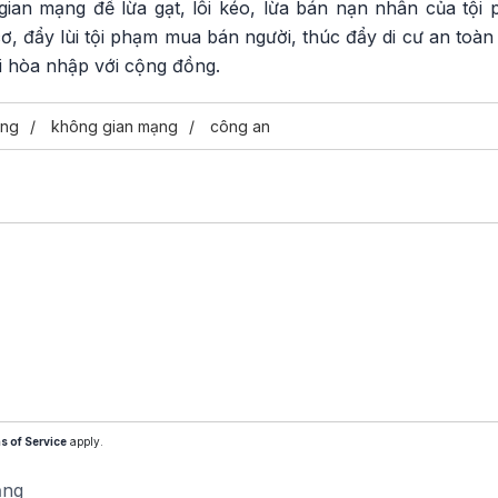
gian mạng để lừa gạt, lôi kéo, lừa bán nạn nhân của tộ
, đẩy lùi tội phạm mua bán người, thúc đẩy di cư an toàn
i hòa nhập với cộng đồng.
ống
không gian mạng
công an
s of Service
apply.
ăng