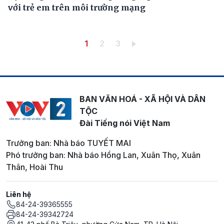
với trẻ em trên môi trường mạng
Pagination
Trang hiện thời
Trang
Trang
1
2
3
BAN VĂN HOÁ - XÃ HỘI VÀ DÂN
TỘC
Đài Tiếng nói Việt Nam
Trưởng ban: Nhà báo TUYẾT MAI
Phó trưởng ban: Nhà báo Hồng Lan, Xuân Thọ, Xuân
Thân, Hoài Thu
Liên hệ
84-24-39365555
84-24-39342724