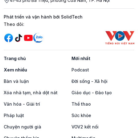
41-43 phố Bà Triệu, phường Cửa Nam, TP. Hà Nội
Phát triển và vận hành bởi SolidTech
Mạng xã hội
Theo dõi:
Trang chủ
Mới nhất
Xem nhiều
Podcast
Bàn và luận
Đời sống - Xã hội
Xóa nhà tạm, nhà dột nát
Giáo dục - Đào tạo
Văn hóa - Giải trí
Thể thao
Pháp luật
Sức khỏe
Chuyện người già
VOV2 kết nối