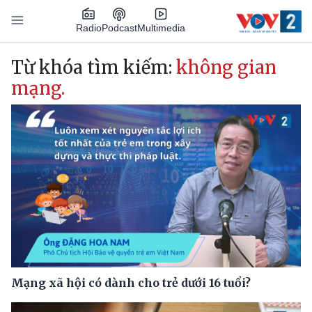
Nhảy đến nội dung
Podcast
Radio
Multimedia
Main navigation
Từ khóa tìm kiếm:
không gian
mạng.
Mạng xã hội có dành cho trẻ dưới 16 tuổi?