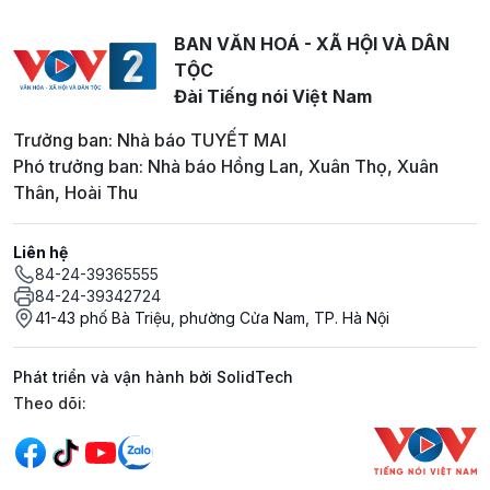
BAN VĂN HOÁ - XÃ HỘI VÀ DÂN
TỘC
Đài Tiếng nói Việt Nam
Trưởng ban: Nhà báo TUYẾT MAI
Phó trưởng ban: Nhà báo Hồng Lan, Xuân Thọ, Xuân
Thân, Hoài Thu
Liên hệ
84-24-39365555
84-24-39342724
41-43 phố Bà Triệu, phường Cửa Nam, TP. Hà Nội
Phát triển và vận hành bởi SolidTech
Mạng xã hội
Theo dõi: