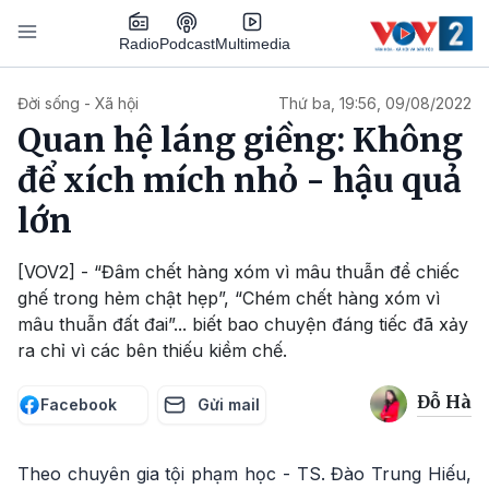
Nhảy đến nội dung
Podcast
Radio
Multimedia
Main navigation
Đời sống - Xã hội
Thứ ba, 19:56, 09/08/2022
Quan hệ láng giềng: Không
để xích mích nhỏ - hậu quả
lớn
[VOV2] - “Đâm chết hàng xóm vì mâu thuẫn để chiếc
ghế trong hẻm chật hẹp”, “Chém chết hàng xóm vì
mâu thuẫn đất đai”... biết bao chuyện đáng tiếc đã xảy
ra chỉ vì các bên thiếu kiềm chế.
Đỗ Hà
Facebook
Gửi mail
Theo chuyên gia tội phạm học - TS. Đào Trung Hiếu,