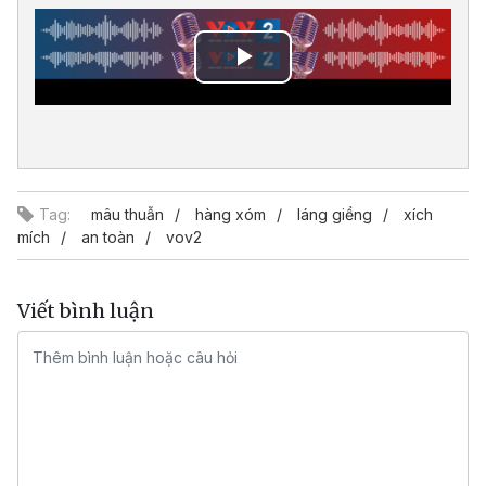
Play
Video
Tag:
mâu thuẫn
hàng xóm
láng giềng
xích
mích
an toàn
vov2
Viết bình luận