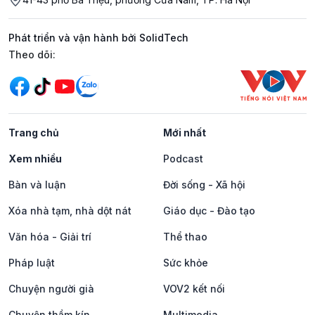
Phát triển và vận hành bởi SolidTech
Mạng xã hội
Theo dõi:
Trang chủ
Mới nhất
Xem nhiều
Podcast
Bàn và luận
Đời sống - Xã hội
Xóa nhà tạm, nhà dột nát
Giáo dục - Đào tạo
Văn hóa - Giải trí
Thể thao
Pháp luật
Sức khỏe
Chuyện người già
VOV2 kết nối
Chuyện thầm kín
Multimedia